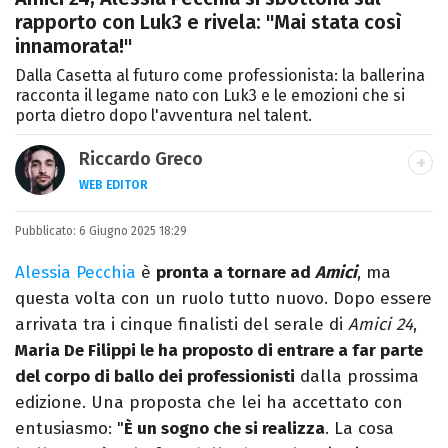
rapporto con Luk3 e rivela: "Mai stata così
innamorata!"
Dalla Casetta al futuro come professionista: la ballerina
racconta il legame nato con Luk3 e le emozioni che si
porta dietro dopo l'avventura nel talent.
Riccardo Greco
WEB EDITOR
LINKEDIN
Pubblicato:
Si avvicina all'editoria studiando all'IED
6 Giugno 2025 18:29
come Fashion Editor. Si specializza poi in
Alessia Pecchia
è
pronta a tornare ad
Amici
, ma
Comunicazione digitale, Giornalismo e
questa volta con un ruolo tutto nuovo. Dopo essere
Nuovi media presso La Sapienza,
arrivata tra i cinque finalisti del serale di
Amici 24
,
collaborando con alcune testate ed uffici
Maria De Filippi le ha proposto di entrare a far parte
stampa.
del corpo di ballo dei professionisti
dalla prossima
edizione. Una proposta che lei ha accettato con
entusiasmo: "
È un sogno che si realizza
. La cosa