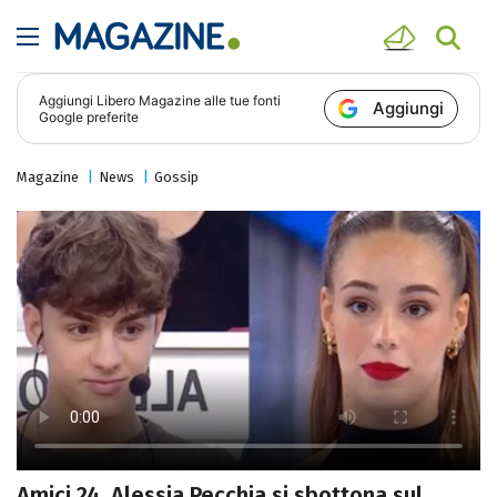
Aggiungi
Libero Magazine
alle tue fonti
Aggiungi
Google preferite
Magazine
News
Gossip
Amici 24, Alessia Pecchia si sbottona sul