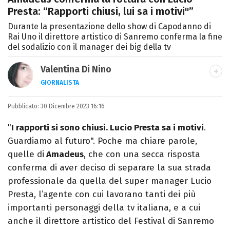
Presta: “Rapporti chiusi, lui sa i motivi"”
Durante la presentazione dello show di Capodanno di
Rai Uno il direttore artistico di Sanremo conferma la fine
del sodalizio con il manager dei big della tv
Valentina Di Nino
GIORNALISTA
LINKEDIN
INSTAGRAM
FACEBOOK
SITO
Pubblicato:
Romana, laurea in Scienze Politiche,
30 Dicembre 2023 16:16
giornalista per caso. Ho scritto per
"
I rapporti si sono chiusi. Lucio Presta sa i motivi
.
quotidiani, settimanali, siti e agenzie,
Guardiamo al futuro". Poche ma chiare parole,
prevalentemente di cronaca e spettacoli.
quelle di
Amadeus
, che con una secca risposta
conferma di aver deciso di separare la sua strada
professionale da quella del super manager Lucio
Presta, l’agente con cui lavorano tanti dei più
importanti personaggi della tv italiana, e a cui
anche il direttore artistico del Festival di Sanremo