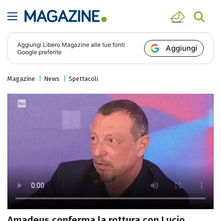
Aggiungi
Libero Magazine
alle tue fonti
Aggiungi
Google preferite
Magazine
News
Spettacoli
Amadeus conferma la rottura con Lucio