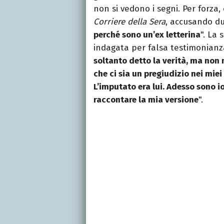
non si vedono i segni. Per forza
Corriere della Sera
, accusando du
perché sono un’ex letterina
". La 
indagata per falsa testimonianza
soltanto detto la verità, ma non
che ci sia un pregiudizio nei mie
L’imputato era lui. Adesso sono i
raccontare la mia versione
".