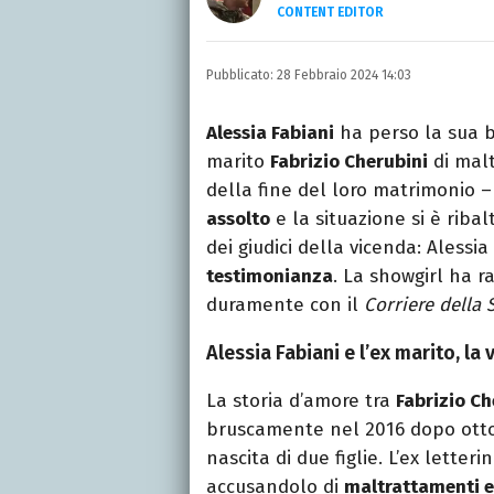
CONTENT EDITOR
Laurea in Lettere, smania
e della Pixar).
Pubblicato:
28 Febbraio 2024 14:03
Alessia Fabiani
ha perso la sua ba
marito
Fabrizio Cherubini
di malt
della fine del loro matrimonio –
assolto
e la situazione si è ribal
dei giudici della vicenda: Alessi
testimonianza
. La showgirl ha r
duramente con il
Corriere della 
Alessia Fabiani e l’ex marito, la
La storia d’amore tra
Fabrizio Ch
bruscamente nel 2016 dopo otto
nascita di due figlie. L’ex letter
accusandolo di
maltrattamenti e 