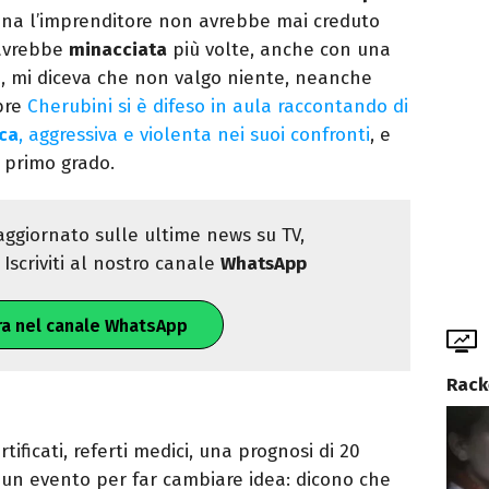
ana l’imprenditore non avrebbe mai creduto
’avrebbe
minacciata
più volte, anche con una
a, mi diceva che non valgo niente, neanche
bre
Cherubini si è difeso in aula raccontando di
aca
, aggressiva e violenta nei suoi confronti
, e
 primo grado.
ggiornato sulle ultime news su TV,
Iscriviti al nostro canale
WhatsApp
ra nel canale WhatsApp
Rack
ificati, referti medici, una prognosi di 20
di un evento per far cambiare idea: dicono che