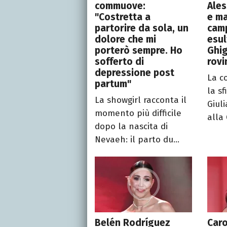
commuove:
Ales
"Costretta a
e ma
partorire da sola, un
camp
dolore che mi
esul
porterò sempre. Ho
Ghig
sofferto di
rovi
depressione post
La c
partum"
la sf
La showgirl racconta il
Giuli
momento più difficile
alla 
dopo la nascita di
Nevaeh: il parto du...
Belén Rodríguez
Caro