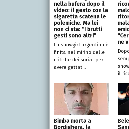
nella bufera dopo il
rico
video: il gesto con la
malo
sigaretta scatena le
rito
polemiche. Ma lei
mala
non ci sta: “I brutti
emic
gesti sono altri”
"Cer
ne 
La showgirl argentina è
Dopo
finita nel mirino delle
semp
critiche dei social per
show
avere gettat...
il ri
Bimba morta a
Bel
Bordighera, la
San