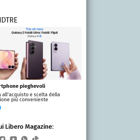
NDTRE
tphone pieghevoli
 all'acquisto e scelta della
ione più conveniente
I
i Libero Magazine: