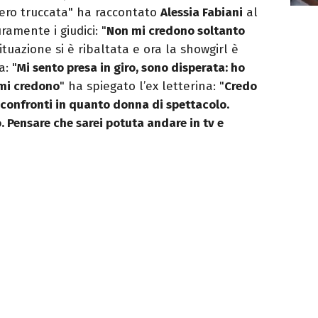
, ero truccata" ha raccontato
Alessia Fabiani
al
ramente i giudici: "
Non mi credono soltanto
situazione si è ribaltata e ora la showgirl è
: "
Mi sento presa in giro, sono disperata: ho
 mi credono
" ha spiegato l’ex letterina: "
Credo
i confronti in quanto donna di spettacolo.
o. Pensare che sarei potuta andare in tv e