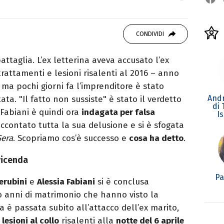
 di viaggi e passione per i cartoni (della pizza
CONDIVIDI
ttaglia. L’ex letterina aveva accusato l’ex
rattamenti e lesioni risalenti al 2016 – anno
 ma pochi giorni fa l’imprenditore è stato
Andr
tata. "Il fatto non sussiste" è stato il verdetto
di
a Fabiani è quindi ora
indagata per falsa
I
accontato tutta la sua delusione e si è sfogata
Sera
. Scopriamo cos’è successo e
cosa ha detto
.
 vicenda
Pa
erubini
e
Alessia Fabiani
si è conclusa
 anni di matrimonio che hanno visto la
ina è passata subito all’attacco dell’ex marito,
lesioni al collo
risalenti alla
notte del 6 aprile