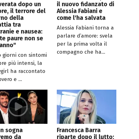
verata dopo un
il nuovo fidanzato di
re, il terrore del
Alessia Fabiani e
rno della
come l'ha salvata
ttia tra
Alessia Fabiani torna a
ranie e nausea:
parlare d’amore: svela
te paure non se
per la prima volta il
vanno"
compagno che ha...
 giorni con sintomi
re più intensi, la
girl ha raccontato
covero e ...
en sogna
Francesca Barra
remo da
riparte dopo il lutto: