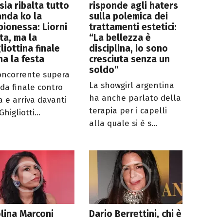
sia ribalta tutto
risponde agli haters
nda ko la
sulla polemica dei
ionessa: Liorni
trattamenti estetici:
ta, ma la
“La bellezza è
liottina finale
disciplina, io sono
na la festa
cresciuta senza un
soldo”
oncorrente supera
La showgirl argentina
ida finale contro
ha anche parlato della
a e arriva davanti
terapia per i capelli
Ghigliotti...
alla quale si è s...
lina Marconi
Dario Berrettini, chi è