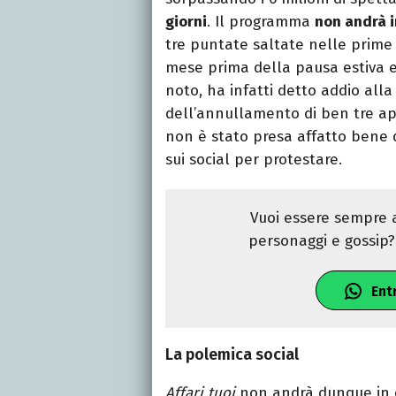
giorni
. Il programma
non andrà in
tre puntate saltate nelle prime 
mese prima della pausa estiva 
noto, ha infatti detto addio alla
dell’annullamento di ben tre a
non è stato presa affatto bene d
sui social per protestare.
Vuoi essere sempre a
personaggi e gossip? 
Ent
La polemica social
Affari tuoi
non andrà dunque in ond