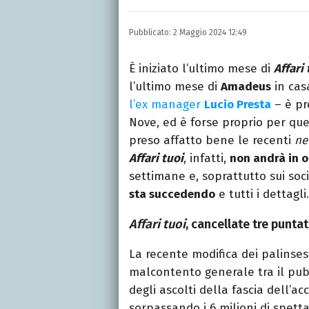
Laurea in Lettere, smania
e della Pixar).
Pubblicato:
2 Maggio 2024 12:49
È iniziato l’ultimo mese di
Affari 
l’ultimo mese di
Amadeus
in cas
l’ex manager
Lucio Presta
– è pr
Nove, ed è forse proprio per que
preso affatto bene le recenti
ne
Affari tuoi
, infatti,
non andrà in o
settimane e, soprattutto sui soc
sta succedendo
e tutti i dettagli.
Affari tuoi
, cancellate tre punta
La recente modifica dei palinses
malcontento generale tra il pub
degli ascolti della fascia dell’a
sorpassando i 6 milioni di spetta