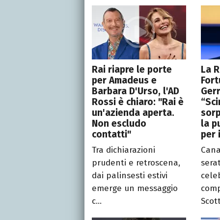
Rai riapre le porte
La R
per Amadeus e
Fort
Barbara D'Urso, l'AD
Gerr
Rossi è chiaro: "Rai è
“Sci
un'azienda aperta.
sorp
Non escludo
la p
contatti"
per 
Tra dichiarazioni
Cana
prudenti e retroscena,
sera
dai palinsesti estivi
celeb
emerge un messaggio
comp
c...
Scotti