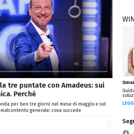
WI
Smar
ella tre puntate con Amadeus: sui
Guida
ica. Perché
soluz
LEGG
onda per ben tre giorni nel mese di maggio e sul
l malcontento generale: cosa succede
Segu