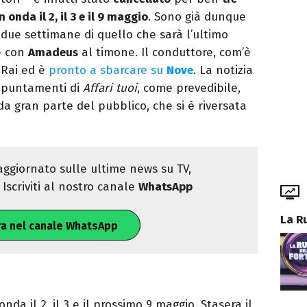
 onda il 2, il 3 e il 9 maggio
. Sono già dunque
due settimane di quello che sarà l’ultimo
e con
Amadeus
al timone. Il conduttore, com’è
 Rai ed è
pronto a sbarcare su
Nove
. La notizia
ppuntamenti di
Affari tuoi
, come prevedibile,
a gran parte del pubblico, che si è riversata
ggiornato sulle ultime news su TV,
Iscriviti al nostro canale
WhatsApp
La R
ra nel canale WhatsApp
a il 2, il 3 e il prossimo 9 maggio. Stasera il