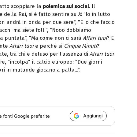
fatto scoppiare la
polemica sui social
. Il
e della Rai, si è fatto sentire su
X
: "Io in lutto
n andrà in onda per due sere", "E io che faccio
cchi ma siete folli", "Nooo dobbiamo
ma puntata", "Ma come non ci sarà
Affari tuoi
? E
ente
Affari tuoi
e perché sì
Cinque Minuti
?
te, tra chi è deluso per l’assenza di
Affari tuoi
e, "incolpa" il calcio europeo: "Due giorni
ari in mutande giocano a palla…".
Aggiungi
e fonti Google preferite