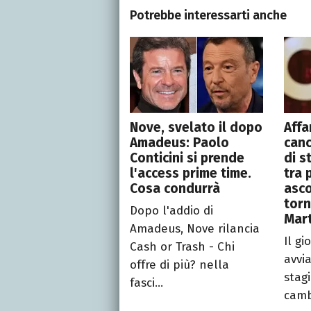
Potrebbe interessarti anche
Nove, svelato il dopo
Affa
Amadeus: Paolo
canc
Conticini si prende
di s
l'access prime time.
tra 
Cosa condurrà
asco
torn
Dopo l'addio di
Mar
Amadeus, Nove rilancia
Il gi
Cash or Trash - Chi
avvia
offre di più? nella
stag
fasci...
cambi