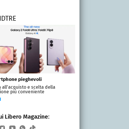
NDTRE
tphone pieghevoli
 all'acquisto e scelta della
ione più conveniente
I
i Libero Magazine: