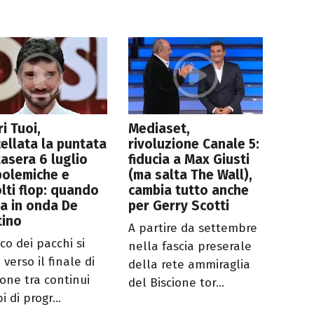
ri Tuoi,
Mediaset,
ellata la puntata
rivoluzione Canale 5:
tasera 6 luglio
fiducia a Max Giusti
polemiche e
(ma salta The Wall),
lti flop: quando
cambia tutto anche
a in onda De
per Gerry Scotti
tino
A partire da settembre
oco dei pacchi si
nella fascia preserale
 verso il finale di
della rete ammiraglia
ione tra continui
del Biscione tor...
 di progr...