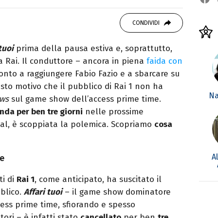
 di viaggi e passione per i cartoni (della pizza
CONDIVIDI
tuoi
prima della pausa estiva e, soprattutto,
a Rai. Il conduttore – ancora in piena
faida con
onto a raggiungere Fabio Fazio e a sbarcare su
sto motivo che il pubblico di Rai 1 non ha
Na
ws
sul game show dell’access prime time.
nda per ben tre giorni
nelle prossime
ial, è scoppiata la polemica. Scopriamo
cosa
A
te
ti di
Rai 1
, come anticipato, ha suscitato il
blico.
Affari tuoi
– il game show dominatore
ccess prime time, sfiorando e spesso
tori – è infatti stato
cancellato
per ben
tre