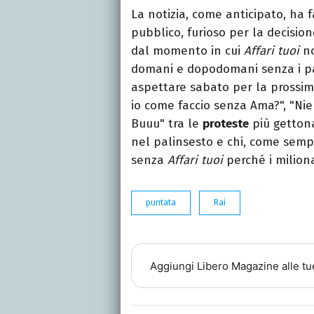
La notizia, come anticipato, ha 
pubblico, furioso per la decision
dal momento in cui
Affari tuoi
no
domani e dopodomani senza i pa
aspettare sabato per la prossi
io come faccio senza Ama?", "Ni
Buuu" tra le
proteste
più gettona
nel palinsesto e chi, come sempr
senza
Affari tuoi
perché i milion
puntata
Rai
Aggiungi
Libero Magazine
alle tu