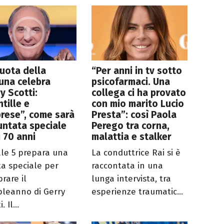
uota della
“Per anni in tv sotto
una celebra
psicofarmaci. Una
y Scotti:
collega ci ha provato
ntille e
con mio marito Lucio
rese”, come sarà
Presta”: così Paola
untata speciale
Perego tra corna,
i 70 anni
malattia e stalker
le 5 prepara una
La conduttrice Rai si è
ta speciale per
raccontata in una
rare il
lunga intervista, tra
leanno di Gerry
esperienze traumatic...
. Il...