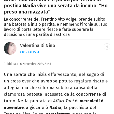
postina Nadia vive una serata da incubo: “Ho
preso una mazzata”
La concorrente del Trentino Alto Adige, prende subito
una batosta a inizio partita, e nemmeno l'ironia sul suo
lavoro di porta lettere riesce a farle superare la
delusione di una partita disastrosa
Valentina Di Nino
GIORNALISTA
LINKEDIN
INSTAGRAM
FACEBOOK
SITO
Pubblicato:
Romana, laurea in Scienze Politiche,
6 Novembre 2024 21:43
giornalista per caso. Ho scritto per
Una serata che inizia effervescente, nel segno di
quotidiani, settimanali, siti e agenzie,
un cross over che avrebbe potuto regalare risate e
prevalentemente di cronaca e spettacoli.
allegria, ma che si ferma subito a causa della
clamorosa batosta incassata dalla concorrente di
turno. Nella puntata di
Affari Tuoi
di
mercoledì 6
novembre
, a giocare è
Nadia
, la pacchista del