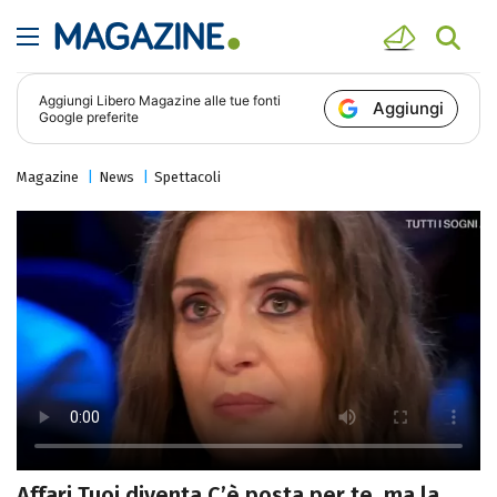
Aggiungi
Libero Magazine
alle tue fonti
Aggiungi
Google preferite
Magazine
News
Spettacoli
Affari Tuoi diventa C’è posta per te, ma la