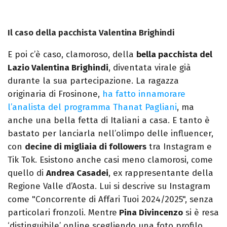
Il caso della pacchista Valentina Brighindi
E poi c’è caso, clamoroso, della
bella pacchista del
Lazio Valentina Brighindi
, diventata virale già
durante la sua partecipazione. La ragazza
originaria di Frosinone,
ha fatto innamorare
l’analista del programma Thanat Pagliani
, ma
anche una bella fetta di Italiani a casa. E tanto è
bastato per lanciarla nell’olimpo delle influencer,
con
decine di migliaia di followers
tra Instagram e
Tik Tok. Esistono anche casi meno clamorosi, come
quello di
Andrea Casadei
, ex rappresentante della
Regione Valle d’Aosta. Lui si descrive su Instagram
come "Concorrente di Affari Tuoi 2024/2025", senza
particolari fronzoli. Mentre
Pina Divincenzo
si è resa
‘distinguibile’ online scegliendo una foto profilo