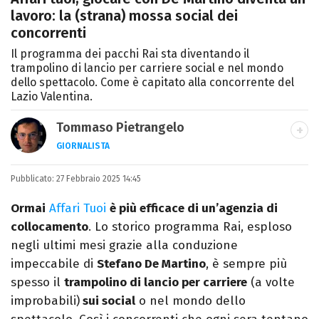
lavoro: la (strana) mossa social dei
concorrenti
Il programma dei pacchi Rai sta diventando il
trampolino di lancio per carriere social e nel mondo
dello spettacolo. Come è capitato alla concorrente del
Lazio Valentina.
Tommaso Pietrangelo
GIORNALISTA
Autore, giornalista, cantautore. Laureato in
Pubblicato:
27 Febbraio 2025 14:45
Letterature Straniere, è appassionato di
cinema, poesia e Shakespeare. Scrive
Ormai
Affari Tuoi
è più efficace di un’agenzia di
canzoni e ama i gatti.
collocamento
. Lo storico programma Rai, esploso
negli ultimi mesi grazie alla conduzione
impeccabile di
Stefano De Martino
, è sempre più
spesso il
trampolino di lancio per carriere
(a volte
improbabili)
sui social
o nel mondo dello