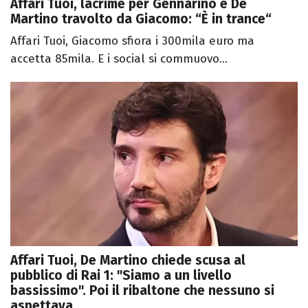
Affari Tuoi, lacrime per Gennarino e De
Martino travolto da Giacomo: “È in trance“
Affari Tuoi, Giacomo sfiora i 300mila euro ma
accetta 85mila. E i social si commuovo...
Affari Tuoi, De Martino chiede scusa al
pubblico di Rai 1: "Siamo a un livello
bassissimo". Poi il ribaltone che nessuno si
aspettava