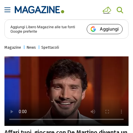
Aggiungi
Libero Magazine
alle tue fonti
Aggiungi
Google preferite
Magazine
News
Spettacoli
Affari tuoi, giocare con De Martino diventa un