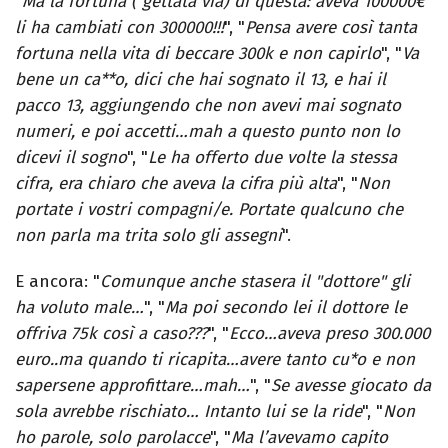
"
Ma la fortuna ( gettata via) di questa: aveva 100000€
li ha cambiati con 300000!!!
", "
Pensa avere così tanta
fortuna nella vita di beccare 300k e non capirlo
", "
Va
bene un ca**o, dici che hai sognato il 13, e hai il
pacco 13, aggiungendo che non avevi mai sognato
numeri, e poi accetti…mah a questo punto non lo
dicevi il sogno
", "
Le ha offerto due volte la stessa
cifra, era chiaro che aveva la cifra più alta
", "
Non
portate i vostri compagni/e. Portate qualcuno che
non parla ma trita solo gli assegni
".
E ancora: "
Comunque anche stasera il "dottore" gli
ha voluto male…
", "
Ma poi secondo lei il dottore le
offriva 75k così a caso???
", "
Ecco…aveva preso 300.000
euro..ma quando ti ricapita…avere tanto cu*o e non
sapersene approfittare…mah…
", "
Se avesse giocato da
sola avrebbe rischiato… Intanto lui se la ride
", "
Non
ho parole, solo parolacce
", "
Ma l’avevamo capito