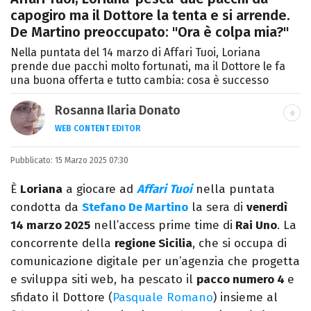
capogiro ma il Dottore la tenta e si arrende.
De Martino preoccupato: "Ora è colpa mia?"
Nella puntata del 14 marzo di Affari Tuoi, Loriana
prende due pacchi molto fortunati, ma il Dottore le fa
una buona offerta e tutto cambia: cosa è successo
Rosanna Ilaria Donato
WEB CONTENT EDITOR
Laureata in Linguaggi dei Media, mi dedico
Pubblicato:
15 Marzo 2025 07:30
al mondo dell’intrattenimento da 10 anni.
Ho lavorato come web content editor
È
Loriana
a giocare ad
Affari Tuoi
nella puntata
freelance per diverse testate.
condotta da
Stefano De Martino
la sera di
venerdì
14 marzo 2025
nell’access prime time di
Rai Uno
. La
concorrente della
regione Sicilia
, che si occupa di
comunicazione digitale per un’agenzia che progetta
e sviluppa siti web, ha pescato il
pacco numero 4
e
sfidato il Dottore (
Pasquale Romano
) insieme al