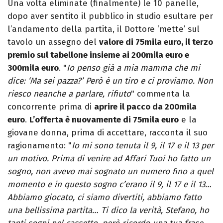
Una volta eliminate (finalmente) le 10 panelle,
dopo aver sentito il pubblico in studio esultare per
l’andamento della partita, il Dottore ‘mette’ sul
tavolo un assegno del
valore di 75mila euro, il terzo
premio sul tabellone insieme ai 200mila euro e
300mila euro
. "
Io penso già a mia mamma che mi
dice: ‘Ma sei pazza?’ Però è un tiro e ci proviamo. Non
riesco neanche a parlare, rifiuto
" commenta la
concorrente prima di
aprire il pacco da 200mila
euro
.
L’offerta è nuovamente di 75mila euro
e la
giovane donna, prima di accettare, racconta il suo
ragionamento: "
Io mi sono tenuta il 9, il 17 e il 13 per
un motivo. Prima di venire ad Affari Tuoi ho fatto un
sogno, non avevo mai sognato un numero fino a quel
momento e in questo sogno c’erano il 9, il 17 e il 13…
Abbiamo giocato, ci siamo divertiti, abbiamo fatto
una bellissima partita… Ti dico la verità, Stefano, ho