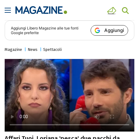
Aggiungi
Libero Magazine
alle tue fonti
Aggiungi
Google preferite
Magazine
News
Spettacoli
Affari Tuoi, Loriana 'pesca' due pacchi da