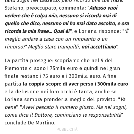
tanti sogni nel cassetto, però ricordo una tua frase
.
Stefano, preoccupato, commenta: "
Adesso vuoi
vedere che è colpa mia, nessuno si ricorda mai di
quello che dico, nessuno mi ha mai dato ascolto, e ora
ricorda la mia frase… Qual è?
", e Loriana risponde: "
‘
È
meglio andare a casa con un rimpianto o un
rimorso?
‘
Meglio stare tranquilli,
noi accettiamo
".
La partita prosegue: scopriamo che nel 9 del
Piemonte ci sono i 75mila euro e quindi nel gran
finale restano i 75 euro e i 300mila euro. A fine
partita
la coppia scopre di aver perso i 300mila euro
e la delusione nei loro occhi è tanta, anche se
Loriana sembra prenderla meglio del previsto: "
Va
bene
". "
Avevi pescato il numero giusto. Ma nei sogni,
come dice il Dottore, cominciano le responsabilità
"
conclude De Martino.