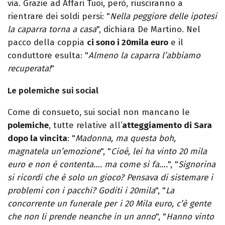
via. Grazie ad Affari Tuoi, però, riusciranno a
rientrare dei soldi persi: "
Nella peggiore delle ipotesi
la caparra torna a casa
", dichiara De Martino. Nel
pacco della coppia
ci sono i 20mila euro
e il
conduttore esulta: "
Almeno la caparra l’abbiamo
recuperata!
"
Le polemiche sui social
Come di consueto, sui social non mancano le
polemiche
, tutte relative all’
atteggiamento di Sara
dopo la vincita
: "
Madonna, ma questa boh,
magnatela un’emozione
", "
Cioè, lei ha vinto 20 mila
euro e non è contenta…. ma come si fa….
", "
Signorina
si ricordi che è solo un gioco? Pensava di sistemare i
problemi con i pacchi? Goditi i 20mila
", "
La
concorrente un funerale per i 20 Mila euro, c’è gente
che non li prende neanche in un anno
", "
Hanno vinto