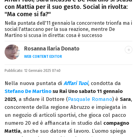
con Mattia per il suo gesto. Social in rivolta:
"Ma come si fa?"
Nella puntata dell'11 gennaio la concorrente trionfa ma i
social l'attaccano per la sua reazione, mentre De
Martino si scusa in diretta: cosa è successo
Rosanna Ilaria Donato
WEB CONTENT EDITOR
Laureata in Linguaggi dei Media, mi dedico
Pubblicato:
12 Gennaio 2025 07:40
al mondo dell’intrattenimento da 10 anni.
Ho lavorato come web content editor
Nella nuova puntata di
Affari Tuoi
, condotta da
freelance per diverse testate.
Stefano De Martino
su Rai Uno sabato 11 gennaio
2025
, a sfidare il Dottore (
Pasquale Romano
) è
Sara
,
concorrente della regione Abruzzo e impiegata in
un negozio di articoli sportivi, che gioca col pacco
numero 20 ed è affiancata in studio dal
compagno
Mattia
, anche suo datore di lavoro. L’uomo spiega