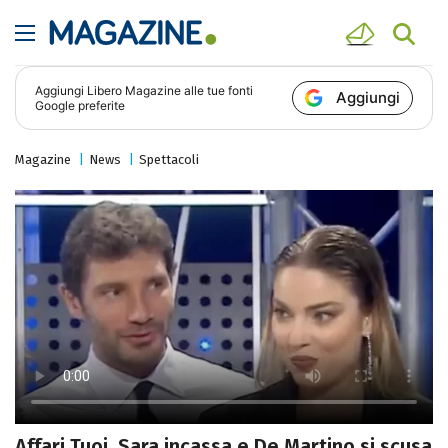
Aggiungi
Libero Magazine
alle tue fonti
Aggiungi
Google preferite
Magazine
News
Spettacoli
Affari Tuoi, Sara incassa e De Martino si scusa