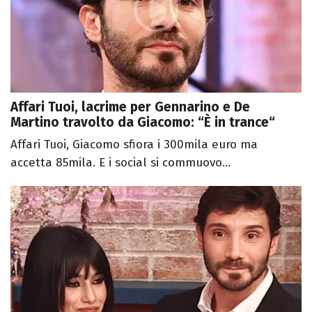
Affari Tuoi, lacrime per Gennarino e De
Martino travolto da Giacomo: “È in trance“
Affari Tuoi, Giacomo sfiora i 300mila euro ma
accetta 85mila. E i social si commuovo...