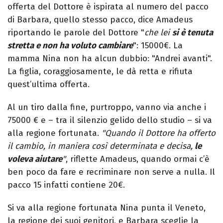
offerta del Dottore è ispirata al numero del pacco
di Barbara, quello stesso pacco, dice Amadeus
riportando le parole del Dottore "
che lei
s
i è tenuta
stretta e non ha voluto cambiare
": 15000€. La
mamma Nina non ha alcun dubbio: "Andrei avanti".
La figlia, coraggiosamente, le dà retta e rifiuta
quest’ultima offerta.
Al un tiro dalla fine, purtroppo, vanno via anche i
75000 € e – tra il silenzio gelido dello studio – si va
alla regione fortunata.
"Quando il Dottore ha offerto
il cambio, in maniera così determinata e decisa,
le
voleva aiutare
"
, riflette Amadeus, quando ormai c’è
ben poco da fare e recriminare non serve a nulla. Il
pacco 15 infatti contiene 20€.
Si va alla regione fortunata Nina punta il Veneto,
la regione dei suoi genitori, e Barbara sceglie la