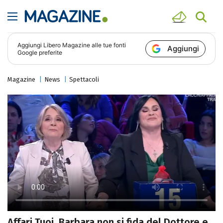
Aggiungi
Libero Magazine
alle tue fonti
Aggiungi
Google preferite
Magazine
News
Spettacoli
Affari Tuoi, Barbara non si fida del Dottore e