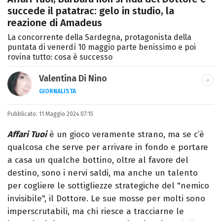
succede il patatrac: gelo in studio, la
reazione di Amadeus
La concorrente della Sardegna, protagonista della
puntata di venerdì 10 maggio parte benissimo e poi
rovina tutto: cosa è successo
Valentina Di Nino
GIORNALISTA
LINKEDIN
INSTAGRAM
FACEBOOK
SITO
Pubblicato:
Romana, laurea in Scienze Politiche,
11 Maggio 2024 07:15
giornalista per caso. Ho scritto per
Affari Tuoi
è un gioco veramente strano, ma se c’è
quotidiani, settimanali, siti e agenzie,
qualcosa che serve per arrivare in fondo e portare
prevalentemente di cronaca e spettacoli.
a casa un qualche bottino, oltre al favore del
destino, sono i nervi saldi, ma anche un talento
per cogliere le sottigliezze strategiche del "nemico
invisibile", il Dottore. Le sue mosse per molti sono
imperscrutabili, ma chi riesce a tracciarne le