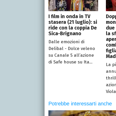
I film in onda in TV
Dopp
stasera (21 luglio): si
mond
ride con la coppia De
due 
Sica-Brignano
la s
aper
Dalle emozioni di
comb
Delibal - Dolce veleno
figl
su Canale 5 all’azione
Madd
di Safe house su Ita...
La p
annu
thril
azio
Viola