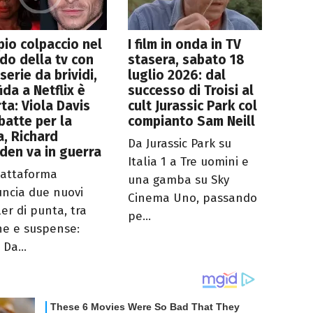
io colpaccio nel
I film in onda in TV
o della tv con
stasera, sabato 18
serie da brividi,
luglio 2026: dal
fida a Netflix è
successo di Troisi al
ta: Viola Davis
cult Jurassic Park col
atte per la
compianto Sam Neill
ia, Richard
Da Jurassic Park su
en va in guerra
Italia 1 a Tre uomini e
iattaforma
una gamba su Sky
ncia due nuovi
Cinema Uno, passando
ler di punta, tra
pe...
ne e suspense:
 Da...