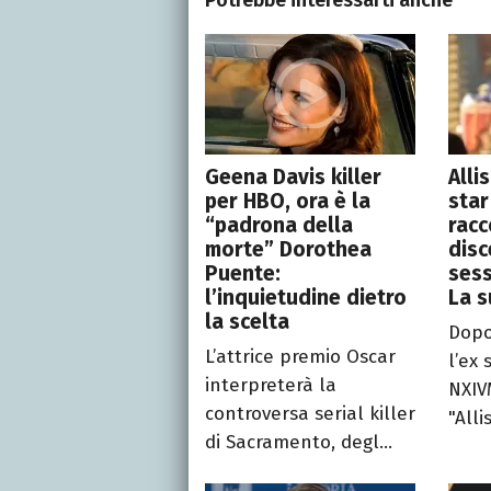
Geena Davis killer
Alli
per HBO, ora è la
star
“padrona della
racc
morte” Dorothea
disc
Puente:
sess
l’inquietudine dietro
La s
la scelta
Dopo
L’attrice premio Oscar
l’ex 
interpreterà la
NXIV
controversa serial killer
"Alli
di Sacramento, degl...