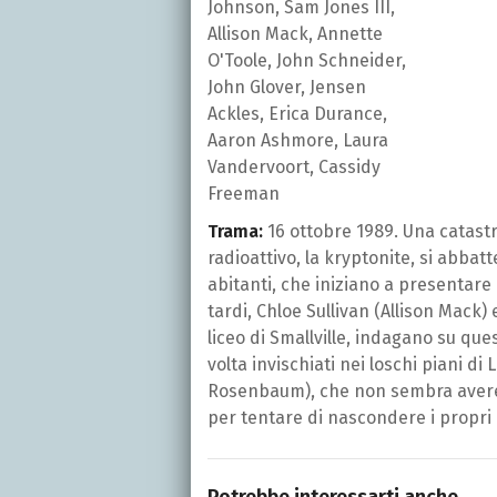
Johnson, Sam Jones III,
Allison Mack, Annette
O'Toole, John Schneider,
John Glover, Jensen
Ackles, Erica Durance,
Aaron Ashmore, Laura
Vandervoort, Cassidy
Freeman
Trama:
16 ottobre 1989. Una catastr
radioattivo, la kryptonite, si abbat
abitanti, che iniziano a presentare 
tardi, Chloe Sullivan (Allison Mack) 
liceo di Smallville, indagano su ques
volta invischiati nei loschi piani di
Rosenbaum), che non sembra avere p
per tentare di nascondere i propri a
Potrebbe interessarti anche