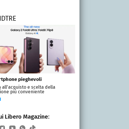
NDTRE
tphone pieghevoli
 all'acquisto e scelta della
ione più conveniente
I
i Libero Magazine: