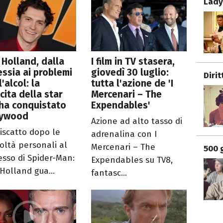
Lady
Holland, dalla
I film in TV stasera,
essia ai problemi
giovedì 30 luglio:
Dirit
l'alcol: la
tutta l'azione de 'I
ncita della star
Mercenari – The
ha conquistato
Expendables'
lywood
Azione ad alto tasso di
riscatto dopo le
adrenalina con I
coltà personali al
Mercenari – The
500 
esso di Spider-Man:
Expendables su TV8,
Holland gua...
fantasc...