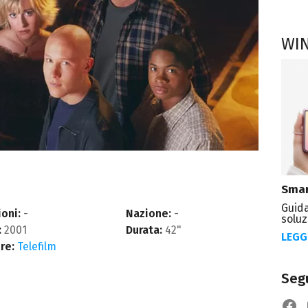
WI
Smar
Guida
oni:
-
Nazione:
-
soluz
:
2001
Durata:
42"
LEGG
re:
Telefilm
Segu