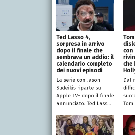
Ted Lasso 4,
Tom 
sorpresa in arrivo
disl
dopo il finale che
con 
sembrava un addio: il
rivi
calendario completo
che 
dei nuovi episodi
Hol
La serie con Jason
Dal 
Sudeikis riparte su
diffi
Apple TV+ dopo il finale
succ
annunciato: Ted Lass...
Tom 