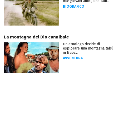
due giovani amici, uno laur...
BIOGRAFICO
La montagna del Dio cannibale
Un etnologo decide di
esplorare una montagna tabù
in Nuov...
AVVENTURA