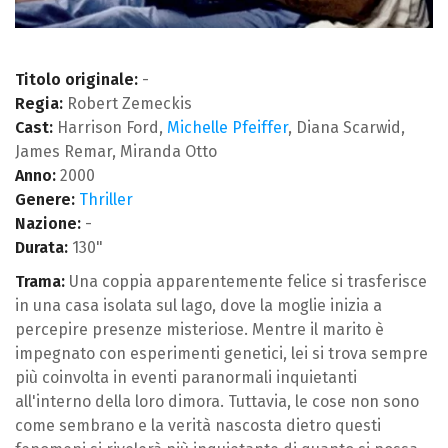
Titolo originale:
-
Regia:
Robert Zemeckis
Cast:
Harrison Ford,
Michelle Pfeiffer
, Diana Scarwid,
James Remar, Miranda Otto
Anno:
2000
Genere:
Thriller
Nazione:
-
Durata:
130"
Trama:
Una coppia apparentemente felice si trasferisce
in una casa isolata sul lago, dove la moglie inizia a
percepire presenze misteriose. Mentre il marito è
impegnato con esperimenti genetici, lei si trova sempre
più coinvolta in eventi paranormali inquietanti
all'interno della loro dimora. Tuttavia, le cose non sono
come sembrano e la verità nascosta dietro questi