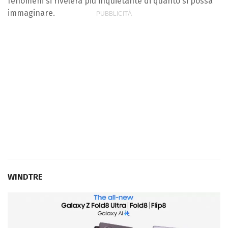
fenomeni si rivelerà più inquietante di quanto si possa
immaginare.
WINDTRE