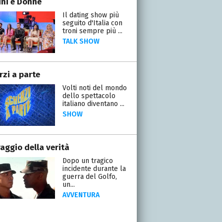
ni e Donne
Il dating show più
seguito d'Italia con
troni sempre più ...
TALK SHOW
rzi a parte
Volti noti del mondo
dello spettacolo
italiano diventano ...
SHOW
raggio della verità
Dopo un tragico
incidente durante la
guerra del Golfo,
un...
AVVENTURA