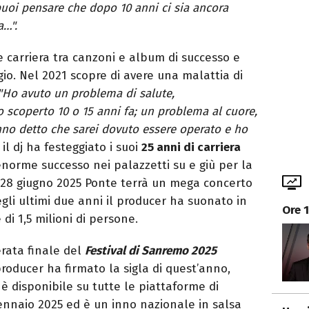
puoi pensare che dopo 10 anni ci sia ancora
a…".
e carriera tra canzoni e album di successo e
gio. Nel 2021 scopre di avere una malattia di
"Ho avuto un problema di salute,
scoperto 10 o 15 anni fa; un problema al cuore,
nno detto che sarei dovuto essere operato e ho
il dj ha festeggiato i suoi
25 anni di carriera
norme successo nei palazzetti su e giù per la
o 28 giugno 2025 Ponte terrà un mega concerto
egli ultimi due anni il producer ha suonato in
Ore 
di 1,5 milioni di persone.
erata finale del
Festival di Sanremo 2025
producer ha firmato la sigla di quest’anno,
o è disponibile su tutte le piattaforme di
ennaio 2025 ed è un inno nazionale in salsa