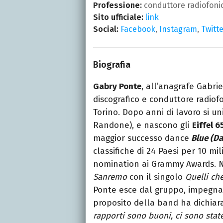
Professione:
conduttore radiofonic
Sito ufficiale:
link
Social:
Facebook
,
Instagram
,
Twitt
Biografia
Gabry Ponte
, all’anagrafe Gabri
discografico e conduttore radiofo
Torino. Dopo anni di lavoro si un
Randone), e nascono gli
Eiffel 6
maggior successo dance
Blue (Da
classifiche di 24 Paesi per 10 mi
nomination ai Grammy Awards. N
Sanremo
con il singolo
Quelli ch
Ponte esce dal gruppo, impegnato
proposito della band ha dichiara
rapporti sono buoni, ci sono stat