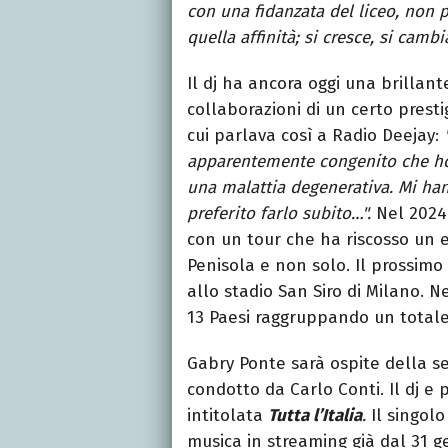
con una fidanzata del liceo, non 
quella affinità; si cresce, si cambi
Il dj ha ancora oggi una brillant
collaborazioni di un certo presti
cui parlava così a Radio Deejay:
apparentemente congenito che ho 
una malattia degenerativa. Mi ha
preferito farlo subito…".
Nel 2024 
con un tour che ha riscosso un e
Penisola e non solo. Il prossim
allo stadio San Siro di Milano. N
13 Paesi raggruppando un totale 
Gabry Ponte sarà ospite della s
condotto da Carlo Conti. Il dj e 
intitolata
Tutta l’Italia
.
Il singol
musica in streaming già dal 31 g