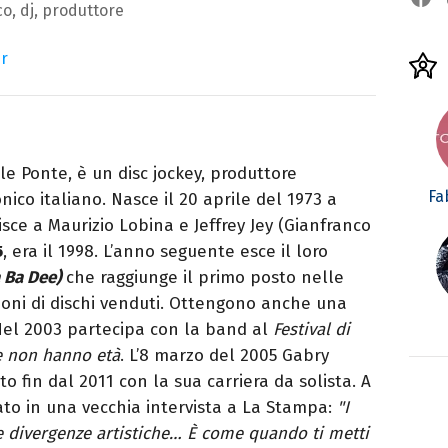
o, dj, produttore
er
ele Ponte, è un disc jockey, produttore
Fa
nico italiano. Nasce il 20 aprile del 1973 a
isce a Maurizio Lobina e Jeffrey Jey (Gianfranco
5
, era il 1998. L’anno seguente esce il loro
 Ba Dee)
che raggiunge il primo posto nelle
lioni di dischi venduti. Ottengono anche una
el 2003 partecipa con la band al
Festival di
e non hanno età
. L’8 marzo del 2005 Gabry
 fin dal 2011 con la sua carriera da solista. A
to in una vecchia intervista a La Stampa:
"I
e divergenze artistiche… È come quando ti metti