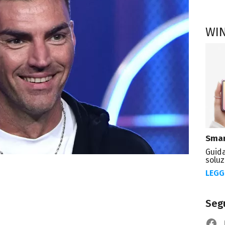
WI
Smar
Guida
soluz
LEGG
Segu