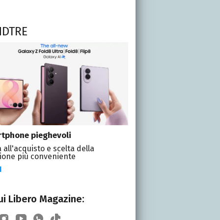
NDTRE
tphone pieghevoli
 all'acquisto e scelta della
ione più conveniente
I
i Libero Magazine: