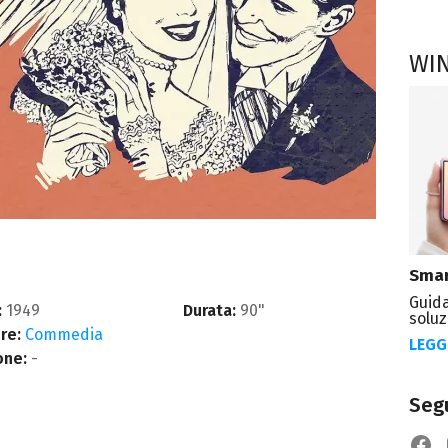
WI
Smar
Guida
:
1949
Durata:
90"
soluz
re:
Commedia
LEGG
one:
-
Segu