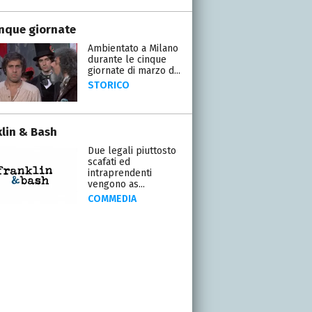
inque giornate
Ambientato a Milano
durante le cinque
giornate di marzo d...
STORICO
klin & Bash
Due legali piuttosto
scafati ed
intraprendenti
vengono as...
COMMEDIA