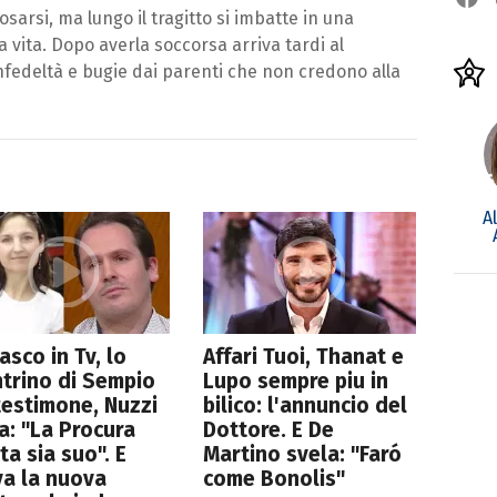
arsi, ma lungo il tragitto si imbatte in una
a vita. Dopo averla soccorsa arriva tardi al
fedeltà e bugie dai parenti che non credono alla
A
asco in Tv, lo
Affari Tuoi, Thanat e
trino di Sempio
Lupo sempre piu in
 testimone, Nuzzi
bilico: l'annuncio del
a: "La Procura
Dottore. E De
ta sia suo". E
Martino svela: "Faró
va la nuova
come Bonolis"