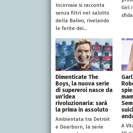
Incorvaia si racconta
Girl 
senza filtri nel salotto
sfida
della Balivo, rivelando
le ferite dei...
Dimenticate The
Garl
Boys, la nuova serie
Rob
di supereroi nasce da
spie
un'idea
mam
rivoluzionaria: sarà
Semp
la prima in assoluto
suic
anda
Ambientata tra Detroit
A Vit
e Dearborn, la serie