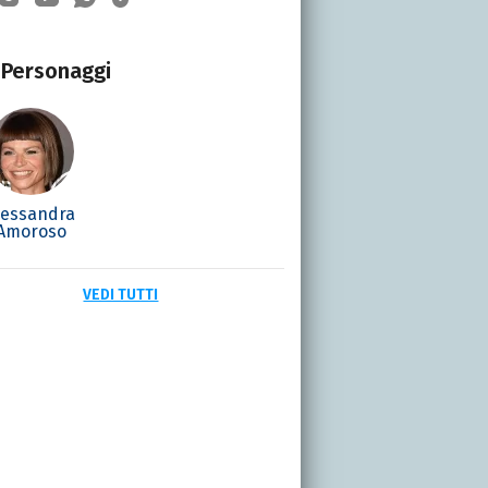
Personaggi
lessandra
Amoroso
VEDI TUTTI