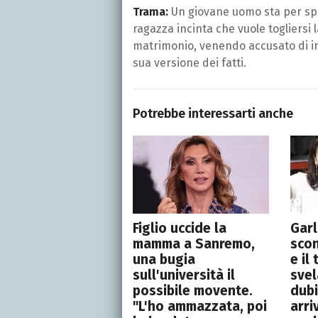
Trama:
Un giovane uomo sta per spos
ragazza incinta che vuole togliersi l
matrimonio, venendo accusato di in
sua versione dei fatti.
Potrebbe interessarti anche
Figlio uccide la
Garl
mamma a Sanremo,
scon
una bugia
e il
sull'università il
svel
possibile movente.
dubi
"L'ho ammazzata, poi
arri