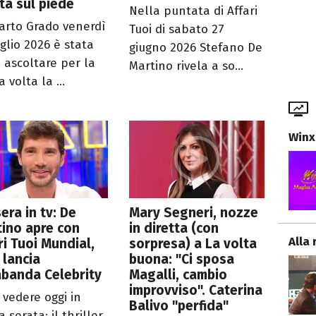
ta sul piede
Nella puntata di Affari
arto Grado venerdì
Tuoi di sabato 27
uglio 2026 è stata
giugno 2026 Stefano De
a ascoltare per la
Martino rivela a so...
 volta la ...
Winx
era in tv: De
Mary Segneri, nozze
ino apre con
in diretta (con
Alla 
ri Tuoi Mundial,
sorpresa) a La volta
 lancia
buona: "Ci sposa
banda Celebrity
Magalli, cambio
improvviso". Caterina
 vedere oggi in
Balivo "perfida"
 serata: il thriller