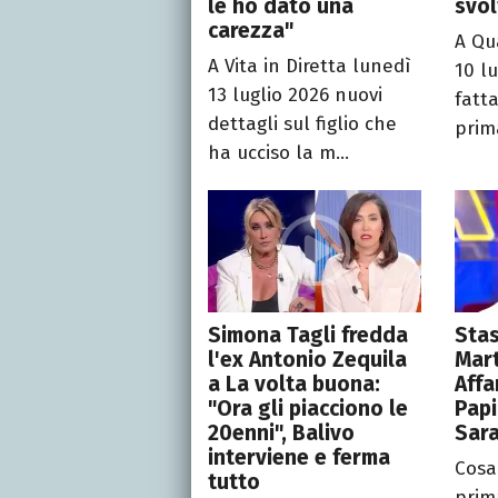
le ho dato una
svol
carezza"
A Qu
A Vita in Diretta lunedì
10 l
13 luglio 2026 nuovi
fatt
dettagli sul figlio che
prima
ha ucciso la m...
Simona Tagli fredda
Stas
l'ex Antonio Zequila
Mart
a La volta buona:
Affa
"Ora gli piacciono le
Papi
20enni", Balivo
Sara
interviene e ferma
Cosa
tutto
prima