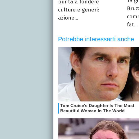
18 g
punta a fondere
Bruz
culture e generi:
comm
azione...
fat...