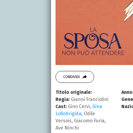
CONDIVIDI
Titolo originale:
-
Anno
Regia:
Gianni Franciolini
Gene
Cast:
Gino Cervi,
Gina
Nazi
Lollobrigida
, Odile
Versois, Giacomo Furia,
Ave Ninchi