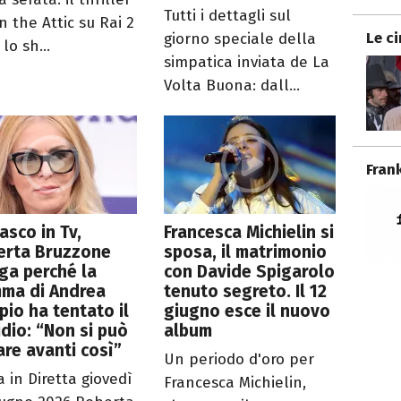
Tutti i dettagli sul
in the Attic su Rai 2
Le c
giorno speciale della
 lo sh...
simpatica inviata de La
Volta Buona: dall...
Fran
asco in Tv,
Francesca Michielin si
erta Bruzzone
sposa, il matrimonio
ga perché la
con Davide Spigarolo
ma di Andrea
tenuto segreto. Il 12
io ha tentato il
giugno esce il nuovo
idio: “Non si può
album
re avanti così”
Un periodo d'oro per
a in Diretta giovedì
Francesca Michielin,