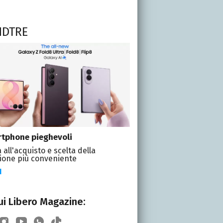
NDTRE
tphone pieghevoli
 all'acquisto e scelta della
ione più conveniente
I
i Libero Magazine: