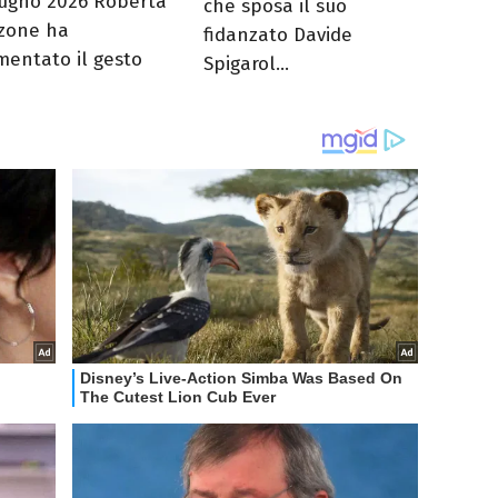
iugno 2026 Roberta
che sposa il suo
zone ha
fidanzato Davide
entato il gesto
Spigarol...