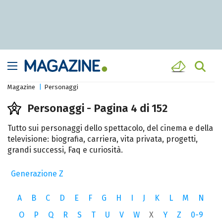
Magazine
Personaggi
Personaggi - Pagina 4 di 152
Tutto sui personaggi dello spettacolo, del cinema e della
televisione: biografia, carriera, vita privata, progetti,
grandi successi, Faq e curiosità.
Generazione Z
A
B
C
D
E
F
G
H
I
J
K
L
M
N
O
P
Q
R
S
T
U
V
W
X
Y
Z
0-9