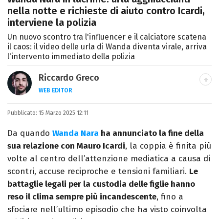
nella notte e richieste di aiuto contro Icardi,
interviene la polizia
Un nuovo scontro tra l'influencer e il calciatore scatena
il caos: il video delle urla di Wanda diventa virale, arriva
l'intervento immediato della polizia
Riccardo Greco
WEB EDITOR
LINKEDIN
Pubblicato:
Si avvicina all'editoria studiando all'IED
15 Marzo 2025 12:11
come Fashion Editor. Si specializza poi in
Da quando
Wanda Nara
ha annunciato la fine della
Comunicazione digitale, Giornalismo e
sua relazione con Mauro Icardi
, la coppia è finita più
Nuovi media presso La Sapienza,
volte al centro dell’attenzione mediatica a causa di
collaborando con alcune testate ed uffici
scontri, accuse reciproche e tensioni familiari.
Le
stampa.
battaglie legali per la custodia delle figlie hanno
reso il clima sempre più incandescente
, fino a
sfociare nell’ultimo episodio che ha visto coinvolta