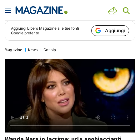
Aggiungi
Libero Magazine
alle tue fonti
Aggiungi
Google preferite
Magazine
News
Gossip
Wanda Nara in lacrime: urla agghiaccianti