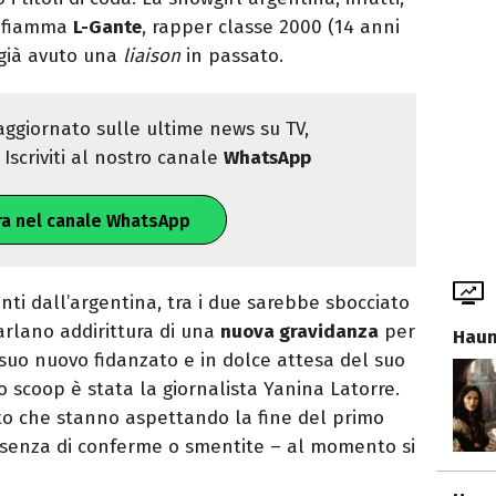
ia fiamma
L-Gante
, rapper classe 2000 (14 anni
a già avuto una
liaison
in passato.
ggiornato sulle ultime news su TV,
Iscriviti al nostro canale
WhatsApp
ra nel canale WhatsApp
ti dall’argentina, tra i due sarebbe sbocciato
parlano addirittura di una
nuova gravidanza
per
Haun
suo nuovo fidanzato e in dolce attesa del suo
to scoop è stata la giornalista Yanina Latorre.
to che stanno aspettando la fine del primo
ssenza di conferme o smentite – al momento si