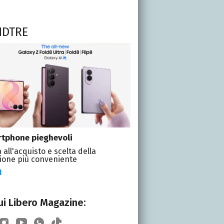
NDTRE
tphone pieghevoli
 all'acquisto e scelta della
ione più conveniente
I
i Libero Magazine: