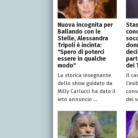
Nuova incognita per
Stas
Ballando con le
conc
Stelle, Alessandra
socc
Tripoli è incinta:
donn
"Spero di poterci
deci
essere in qualche
par
modo"
dei 
La storica insegnante
Il c
dello show guidato da
l’esi
Milly Carlucci ha dato il
cons
ieto annuncio ...
dei s