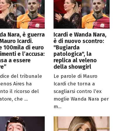
a Nara, è guerra
Icardi e Wanda Nara,
Mauro Icardi.
è di nuovo scontro:
e 100mila di euro
"Bugiarda
limenti e l’accusa:
patologica", la
sa a essere
replica al veleno
re”
della showgirl
udice del tribunale
Le parole di Mauro
uenos Aires ha
Icardi che torna a
nto il ricorso del
scagliarsi contro l'ex
atore, che ...
moglie Wanda Nara per
m...