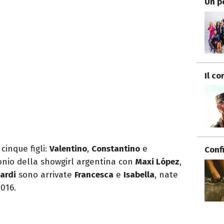
Un p
Il co
inque figli:
Valentino
,
Constantino
e
Conf
nio della showgirl argentina con
Maxi López
,
ardi
sono arrivate
Francesca
e
Isabella
, nate
016.