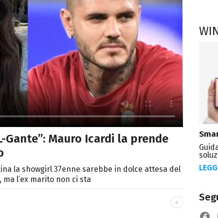
WI
Smar
L-Gante”: Mauro Icardi la prende
Guida
o
soluz
LEGG
tina la showgirl 37enne sarebbe in dolce attesa del
), ma l’ex marito non ci sta
Segu