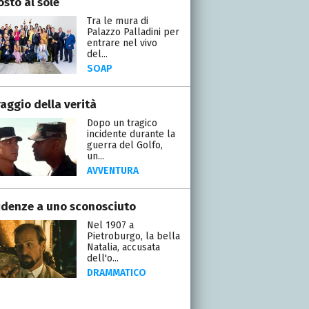
osto al sole
Tra le mura di
Palazzo Palladini per
entrare nel vivo
del...
SOAP
raggio della verità
Dopo un tragico
incidente durante la
guerra del Golfo,
un...
AVVENTURA
idenze a uno sconosciuto
Nel 1907 a
Pietroburgo, la bella
Natalia, accusata
dell'o...
DRAMMATICO