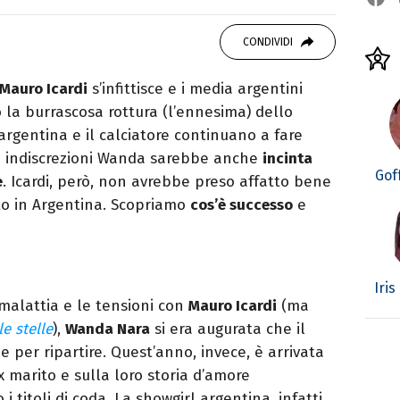
 di viaggi e passione per i cartoni (della pizza
CONDIVIDI
Mauro Icardi
s’infittisce e i media argentini
 la burrascosa rottura (l’ennesima) dello
 argentina e il calciatore continuano a fare
me indiscrezioni Wanda sarebbe anche
incinta
Gof
e
. Icardi, però, non avrebbe preso affatto bene
ito in Argentina. Scopriamo
cos’è successo
e
Iris
malattia e le tensioni con
Mauro Icardi
(ma
e stelle
),
Wanda Nara
si era augurata che il
 per ripartire. Quest’anno, invece, è arrivata
 marito e sulla loro storia d’amore
 titoli di coda. La showgirl argentina, infatti,