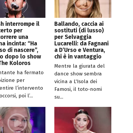
h interrompe il
Ballando, caccia ai
erto per
sostituti (di lusso)
orrere una
per Selvaggia
a incinta: “Ha
Lucarelli: da Fagnani
so di nascere”,
a D’Urso e Ventura,
to dopo lo show
chi è in vantaggio
The Koloros
Mentre la giurata del
antante ha fermato
dance show sembra
bizione per
vicina a L'Isola dei
entire l’intervento
Famosi, il toto-nomi
occorsi, poi l’...
su...