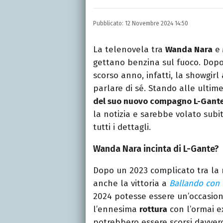
Laurea in Lettere, smania
e della Pixar).
Pubblicato:
12 Novembre 2024 14:50
La telenovela tra
Wanda Nara
e
gettano benzina sul fuoco. Dopo
scorso anno, infatti, la showgirl
parlare di sé. Stando alle ulti
del suo nuovo compagno L-Gant
la notizia e sarebbe volato sub
tutti i dettagli.
Wanda Nara incinta di L-Gante?
Dopo un 2023 complicato tra la 
anche la vittoria a
Ballando con l
2024 potesse essere un’occasione
l’ennesima
rottura
con l’ormai ex
potrebbero essere scorsi davvero i