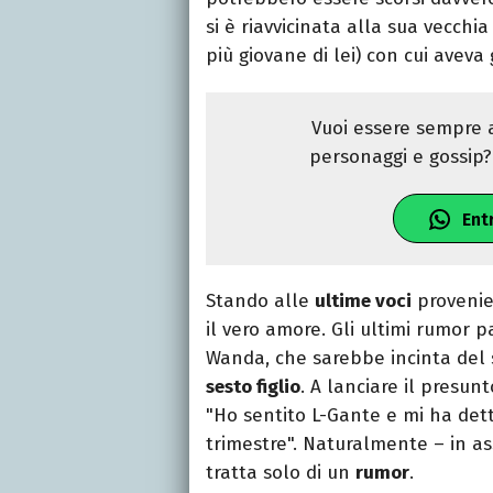
si è riavvicinata alla sua vecch
più giovane di lei) con cui avev
Vuoi essere sempre a
personaggi e gossip? 
Ent
Stando alle
ultime voci
provenien
il vero amore. Gli ultimi rumor 
Wanda, che sarebbe incinta del 
sesto figlio
. A lanciare il presun
"Ho sentito L-Gante e mi ha det
trimestre". Naturalmente – in a
tratta solo di un
rumor
.