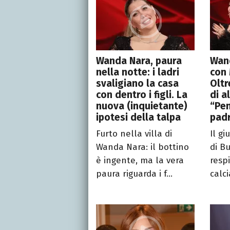
Wanda Nara, paura
Wand
nella notte: i ladri
con 
svaligiano la casa
Oltr
con dentro i figli. La
di a
nuova (inquietante)
“Pen
ipotesi della talpa
pad
Furto nella villa di
Il gi
Wanda Nara: il bottino
di B
è ingente, ma la vera
respi
paura riguarda i f...
calci