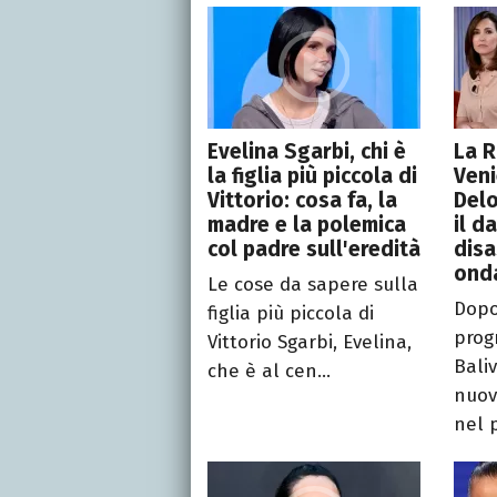
Evelina Sgarbi, chi è
La R
la figlia più piccola di
Veni
Vittorio: cosa fa, la
Delo
madre e la polemica
il d
col padre sull'eredità
disa
onda
Le cose da sapere sulla
Dopo
figlia più piccola di
prog
Vittorio Sgarbi, Evelina,
Baliv
che è al cen...
nuo
nel p