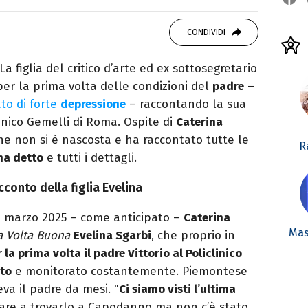
 di viaggi e passione per i cartoni (della pizza
CONDIVIDI
La figlia del critico d’arte ed ex sottosegretario
 per la prima volta delle condizioni del
padre
–
to di forte
depressione
– raccontando la sua
linico Gemelli di Roma. Ospite di
Caterina
ane non si è nascosta e ha raccontato tutte le
R
ha detto
e tutti i dettagli.
cconto della figlia Evelina
27 marzo 2025 – come anticipato –
Caterina
Mas
a Volta Buona
Evelina Sgarbi
, che proprio in
la prima volta il padre Vittorio al Policlinico
ato
e monitorato costantemente. Piemontese
va il padre da mesi. "
Ci siamo visti l’ultima
are a trovarlo a Capodanno ma non c’è stato