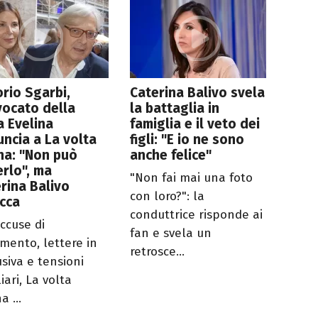
orio Sgarbi,
Caterina Balivo svela
vocato della
la battaglia in
ia Evelina
famiglia e il veto dei
ncia a La volta
figli: "E io ne sono
na: "Non può
anche felice"
rlo", ma
"Non fai mai una foto
rina Balivo
con loro?": la
cca
conduttrice risponde ai
accuse di
fan e svela un
amento, lettere in
retrosce...
usiva e tensioni
iari, La volta
 ...