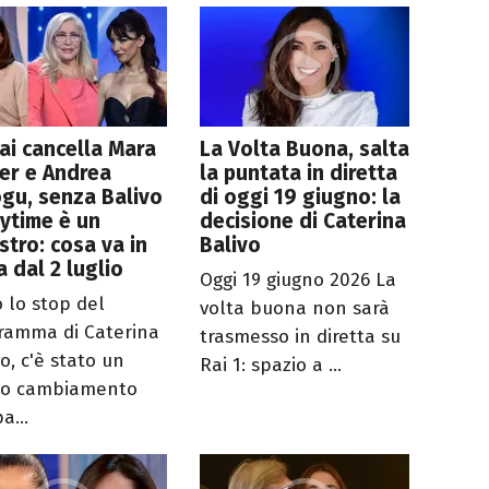
ai cancella Mara
La Volta Buona, salta
er e Andrea
la puntata in diretta
gu, senza Balivo
di oggi 19 giugno: la
aytime è un
decisione di Caterina
stro: cosa va in
Balivo
 dal 2 luglio
Oggi 19 giugno 2026 La
 lo stop del
volta buona non sarà
ramma di Caterina
trasmesso in diretta su
o, c'è stato un
Rai 1: spazio a ...
vo cambiamento
a...