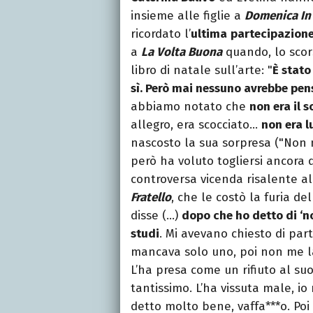
insieme alle figlie a
Domenica In
ricordato l’
ultima
partecipazion
a
La Volta Buona
quando, lo scor
libro di natale sull’arte: "
È stato
sì. Però mai nessuno avrebbe pens
abbiamo notato che
non era il s
allegro, era scocciato…
non era l
nascosto la sua sorpresa ("Non m
però ha voluto togliersi ancora
controversa vicenda risalente a
Fratello
, che le costò la furia d
disse (…)
dopo che ho detto di ‘n
studi
. Mi avevano chiesto di part
mancava solo uno, poi non me la
L’ha presa come un rifiuto al su
tantissimo. L’ha vissuta male, io
detto molto bene, vaffa***o. Poi c