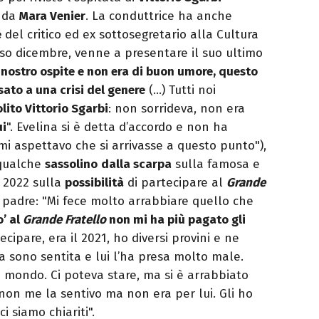
da
Mara Venier
. La conduttrice ha anche
e
del critico ed ex sottosegretario alla Cultura
so dicembre, venne a presentare il suo ultimo
 nostro ospite e non era di buon umore, questo
ato a una crisi del genere
(…) Tutti noi
olito Vittorio Sgarbi
: non sorrideva, non era
ui
". Evelina si è detta d’accordo e non ha
i aspettavo che si arrivasse a questo punto"),
 qualche
sassolino
dalla scarpa
sulla famosa e
l 2022 sulla
possibilità
di partecipare al
Grande
el padre: "Mi fece molto arrabbiare quello che
o’ al
Grande Fratello
non mi ha più pagato gli
ecipare, era il 2021, ho diversi provini e ne
 sono sentita e lui l’ha presa molto male.
o mondo. Ci poteva stare, ma si è arrabbiato
 non me la sentivo ma non era per lui. Gli ho
i siamo chiariti".