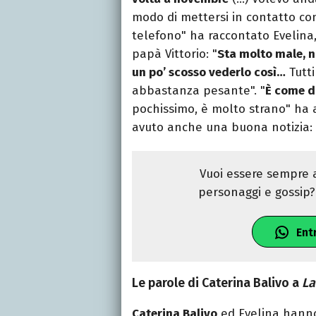
modo di mettersi in contatto co
telefono" ha raccontato Evelina,
papà Vittorio: "
Sta molto male, n
un po’ scosso vederlo così…
Tutti
abbastanza pesante". "
È come di
pochissimo, è molto strano" ha
avuto anche una buona notizia: 
Vuoi essere sempre a
personaggi e gossip? 
Ent
Le parole di Caterina Balivo a
La
Caterina Balivo
ed Evelina hanno 