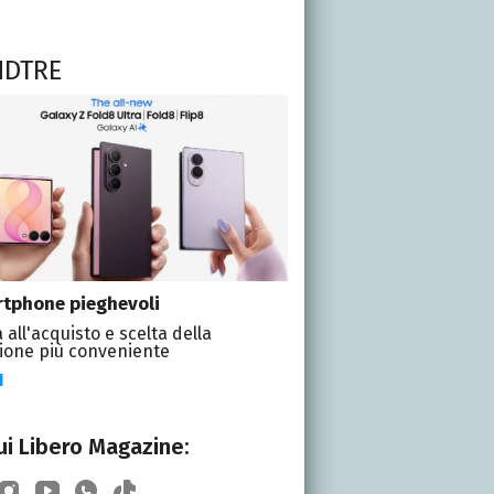
NDTRE
tphone pieghevoli
 all'acquisto e scelta della
ione più conveniente
I
i Libero Magazine: