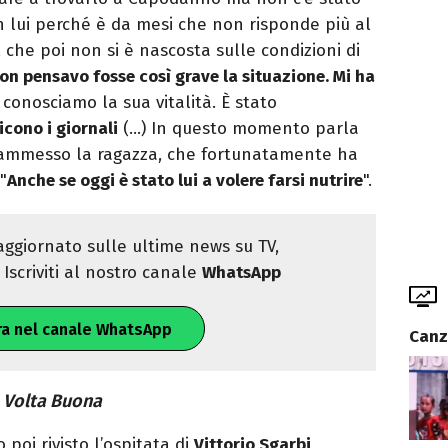
n lui perché è da mesi che non risponde più al
 che poi non si è nascosta sulle condizioni di
on pensavo fosse così grave la situazione. Mi ha
 conosciamo la sua vitalità. È stato
cono i giornali
(…) In questo momento parla
 ammesso la ragazza, che fortunatamente ha
"
Anche se oggi è stato lui a volere farsi nutrire
".
ggiornato sulle ultime news su TV,
Iscriviti al nostro canale
WhatsApp
ra nel canale WhatsApp
Canz
 Volta Buona
poi rivisto l’ospitata di
Vittorio Sgarbi