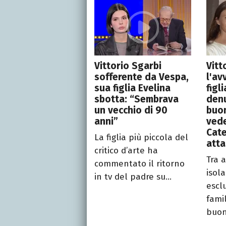
Vittorio Sgarbi
Vitt
sofferente da Vespa,
l'av
sua figlia Evelina
figl
sbotta: “Sembrava
denu
un vecchio di 90
buo
anni”
vede
Cate
La figlia più piccola del
atta
critico d’arte ha
Tra 
commentato il ritorno
isol
in tv del padre su...
escl
famil
buona