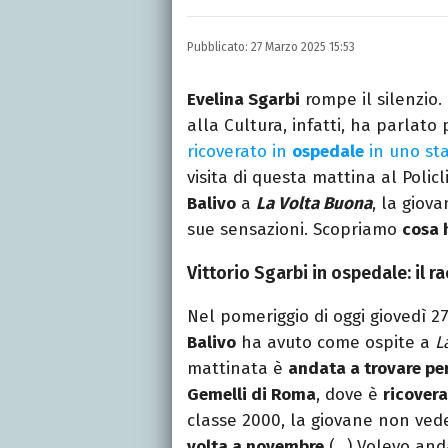
Laurea in Lettere, smania
e della Pixar).
Pubblicato:
27 Marzo 2025 15:53
Evelina Sgarbi
rompe il silenzio. 
alla Cultura, infatti, ha parlato
ricoverato in
ospedale
in uno sta
visita di questa mattina al Polic
Balivo
a
La Volta Buona
, la giov
sue sensazioni. Scopriamo
cosa 
Vittorio Sgarbi in ospedale: il ra
Nel pomeriggio di oggi giovedì 
Balivo
ha avuto come ospite a
L
mattinata è
andata a trovare per 
Gemelli di Roma
, dove è
ricover
classe 2000, la giovane non vede
volta a novembre
(…) Volevo and