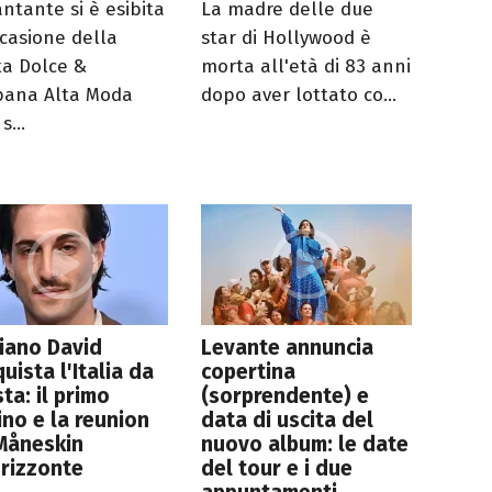
antante si è esibita
La madre delle due
ccasione della
star di Hollywood è
ata Dolce &
morta all'età di 83 anni
ana Alta Moda
dopo aver lottato co...
s...
iano David
Levante annuncia
uista l'Italia da
copertina
sta: il primo
(sorprendente) e
ino e la reunion
data di uscita del
Måneskin
nuovo album: le date
orizzonte
del tour e i due