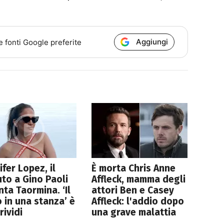
Aggiungi
e fonti Google preferite
ifer Lopez, il
È morta Chris Anne
uto a Gino Paoli
Affleck, mamma degli
nta Taormina. ‘Il
attori Ben e Casey
o in una stanza’ è
Affleck: l'addio dopo
rividi
una grave malattia