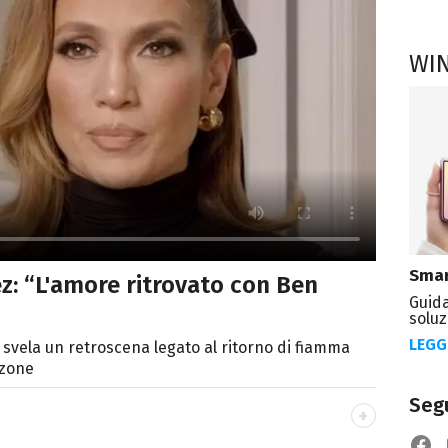
WI
Smar
ez: “L'amore ritrovato con Ben
Guida
soluz
LEGG
n svela un retroscena legato al ritorno di fiamma
nzone
Segu