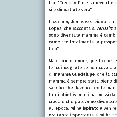
JLo. "Credo in Dio e sapevo che c
si è dimostrato vero".
Insomma, di amore è pieno il nuo
Lopez, che racconta a
Verissimo
sono diventata mamma è cambiato
cambiato totalmente la prospett
loro".
Ma il primo amore, quello che le
le ha insegnato come ricevere e 
di
mamma Guadalupe
, che la c
mamma è sempre stata piena di v
sacrifici che devono fare le mamme
tanti obiettivi ma li ha messi d
credere che potevamo diventare
all’epoca.
Mi ha ispirato
a
venire 
era tanto importante e mi ha tr