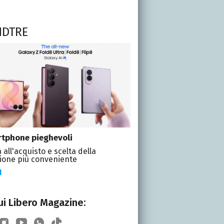
NDTRE
tphone pieghevoli
 all'acquisto e scelta della
ione più conveniente
I
i Libero Magazine: