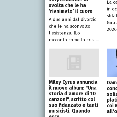
La c
svolta che le ha
in o
‘rianimato’ il cuore
sfil
A due anni dal divorzio
Gabb
che le ha sconvolto
2026 
l'esistenza, JLo
racconta come la crisi ...
Miley Cyrus annuncia
Dam
il nuovo album: "Una
conq
storia d'amore di 10
soli
canzoni", scritto col
plat
suo fidanzato e tanti
coi 
musicisti. Quando
all'
esce