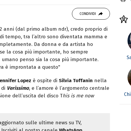
OOK
SITO
 Politiche, giornalista per caso. Ho scritto
CONDIVIDI
ali, siti e agenzie, prevalentemente di cronaca
 anni (dal primo album ndr), credo proprio di
 di tempo, tra l’altro sono diventata mamma e
mpletamente. Da donna e da artista ho
se la cosa più importante, ho sempre
S
e umano penso sia la cosa più importante.
era è improntata a questo"
Jennifer Lopez
è ospite di
Silvia Toffanin
nella
di
Verissimo
, e l’amore è l’argomento centrale
Chi
sione dell’uscita del disco T
his is me now
ggiornato sulle ultime news su TV,
Iscriviti al nostro canale
WhatsApp