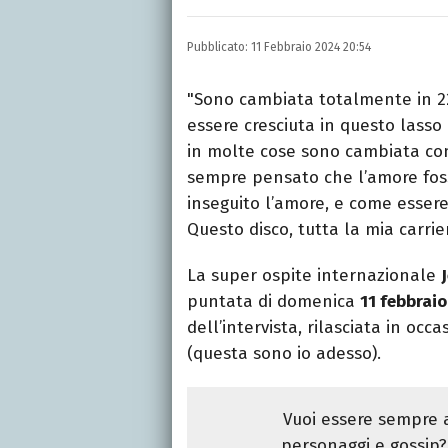
LINKEDIN
INSTAGRAM
FACEB
Romana, laurea in Scienze
Pubblicato:
11 Febbraio 2024 20:54
per quotidiani, settiman
e spettacoli.
"Sono cambiata totalmente in 22
essere cresciuta in questo lasso
in molte cose sono cambiata co
sempre pensato che l’amore fos
inseguito l’amore, e come esser
Questo disco, tutta la mia carri
La super ospite internazionale
puntata di domenica
11 febbraio
dell’intervista, rilasciata in occa
(questa sono io adesso).
Vuoi essere sempre a
personaggi e gossip? 