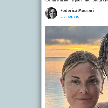
tornare insieme più innamorata che
Federica Massari
GIORNALISTA
LINKEDIN
INSTAGRAM
FACEB
Giornalista nata nella ci
Da anni scrive (per un n
musica, TV e calcio.