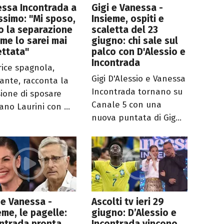
ssa Incontrada a
Gigi e Vanessa -
ssimo: "Mi sposo,
Insieme, ospiti e
 la separazione
scaletta del 23
me lo sarei mai
giugno: chi sale sul
ettata"
palco con D'Alessio e
Incontrada
trice spagnola,
Gigi D'Alessio e Vanessa
iante, racconta la
Incontrada tornano su
sione di sposare
Canale 5 con una
ano Laurini con ...
nuova puntata di Gig...
 e Vanessa -
Ascolti tv ieri 29
eme, le pagelle:
giugno: D’Alessio e
ntrada pronta
Incontrada vincono