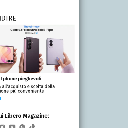
NDTRE
tphone pieghevoli
 all'acquisto e scelta della
ione più conveniente
I
i Libero Magazine: