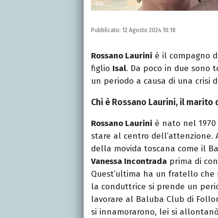
IPA
Pubblicato:
12 Agosto 2024 10:18
Rossano Laurini
è il compagno d
figlio
Isal
. Da poco in due sono t
un periodo a causa di una crisi d
Chi è Rossano Laurini, il marito
Rossano Laurini
è nato nel 1970
stare al centro dell’attenzione.
della movida toscana come il Balub
Vanessa Incontrada
prima di con
Quest’ultima ha un fratello che
la conduttrice si prende un per
lavorare al Baluba Club di Follon
si innamorarono, lei si allontanò