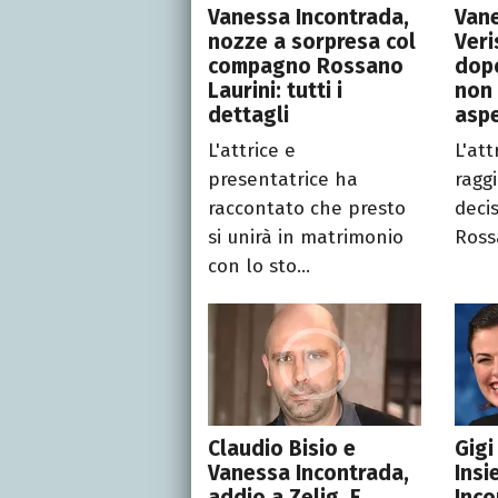
Vanessa Incontrada,
Vane
nozze a sorpresa col
Veri
compagno Rossano
dopo
Laurini: tutti i
non 
dettagli
asp
L'attrice e
L'at
presentatrice ha
ragg
raccontato che presto
deci
si unirà in matrimonio
Ross
con lo sto...
Claudio Bisio e
Gigi
Vanessa Incontrada,
Insi
addio a Zelig. E
Inco