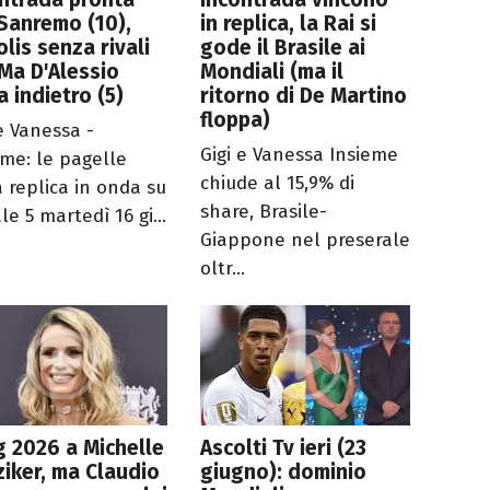
Sanremo (10),
in replica, la Rai si
lis senza rivali
gode il Brasile ai
 Ma D'Alessio
Mondiali (ma il
a indietro (5)
ritorno di De Martino
floppa)
 e Vanessa -
Gigi e Vanessa Insieme
eme: le pagelle
chiude al 15,9% di
a replica in onda su
share, Brasile-
e 5 martedì 16 gi...
Giappone nel preserale
oltr...
g 2026 a Michelle
Ascolti Tv ieri (23
iker, ma Claudio
giugno): dominio