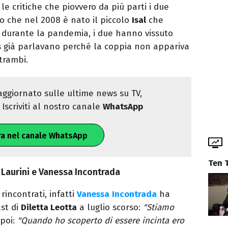
le critiche che piovvero da più parti i due
o che nel 2008 è nato il piccolo
Isal
che
 durante la pandemia, i due hanno vissuto
rs già parlavano perché la coppia non appariva
trambi.
ggiornato sulle ultime news su TV,
Iscriviti al nostro canale
WhatsApp
ra nel canale WhatsApp
Ten 
 Laurini e Vanessa Incontrada
rincontrati, infatti
Vanessa
Incontrada
ha
ast di
Diletta Leotta
a luglio scorso:
"Stiamo
poi:
"Quando ho scoperto di essere incinta ero