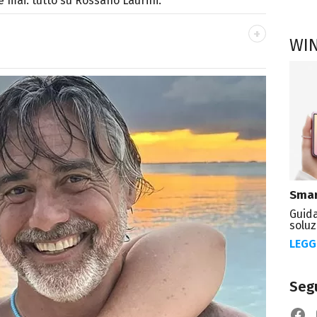
 mai: tutto su Rossano Laurini.
WI
OOK
ttà di Parthenope, si definisce "madriletana".
umero imprecisato di testate) di spettacoli e
Smar
Guida
soluz
LEGG
Segu