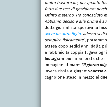
molto frastornata, per quanto f
fatto due test di gravidanza perc
istinto materno. Ho conosciuto m
Abbiamo deciso e alla prima è su
della giornalista sportiva la
Inc
avere un altro figlio
, adesso vedi
semplice fisicamente
", potremmo 
attesa dopo sedici anni dalla pri
a febbraio la coppia fugava ogn
Instagram
più innamorata che mai
immagine al mare:
"
Il giorno mig
invece risale a giugno:
Vanessa e
cagnolone steso in mezzo ai due 