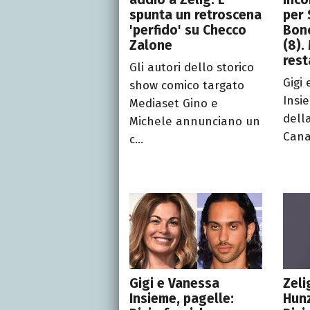
spunta un retroscena
per 
'perfido' su Checco
Bono
Zalone
(8).
rest
Gli autori dello storico
Gigi
show comico targato
Insi
Mediaset Gino e
dell
Michele annunciano un
Canal
c...
Gigi e Vanessa
Zeli
Insieme, pagelle:
Hunz