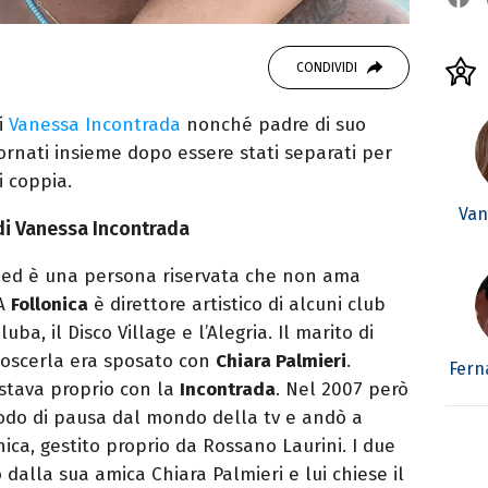
CONDIVIDI
i
Vanessa Incontrada
nonché padre di suo
ornati insieme dopo essere stati separati per
i coppia.
Van
 di Vanessa Incontrada
 ed è una persona riservata che non ama
 A
Follonica
è direttore artistico di alcuni club
a, il Disco Village e l’Alegria. Il marito di
oscerla era sposato con
Chiara Palmieri
.
Fern
 stava proprio con la
Incontrada
. Nel 2007 però
iodo di pausa dal mondo della tv e andò a
ica, gestito proprio da Rossano Laurini. I due
 dalla sua amica Chiara Palmieri e lui chiese il