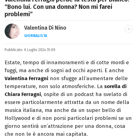
“Bono lui. Con una donna? Non mi farei
problemi”
Valentina Di Nino
GIORNALISTA
LINKEDIN
INSTAGRAM
FACEBOOK
SITO
Pubblicato:
Romana, laurea in Scienze Politiche,
6 Luglio 2024 15:09
giornalista per caso. Ho scritto per
Estate, tempo di innamoramenti e di cotte mordi e
quotidiani, settimanali, siti e agenzie,
fuggi, ma anche di sogni ad occhi aperti. E anche
prevalentemente di cronaca e spettacoli.
Valentina Ferragni
non sfugge all’aumentare delle
temperature, non solo atmosferiche. La
sorella di
Chiara Ferragni
, ospite di un podcast ha svelato di
essere particolarmente attratta da un nome della
musica italiana, ma anche da un super bello di
Hollywood e di non porsi particolari problemi se un
giorno sentirà un’attrazione per una donna, cosa
che non le è ancora mai capitata.