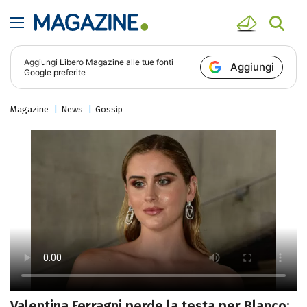
Aggiungi
Libero Magazine
alle tue fonti
Aggiungi
Google preferite
Magazine
News
Gossip
Valentina Ferragni perde la testa per Blanco: