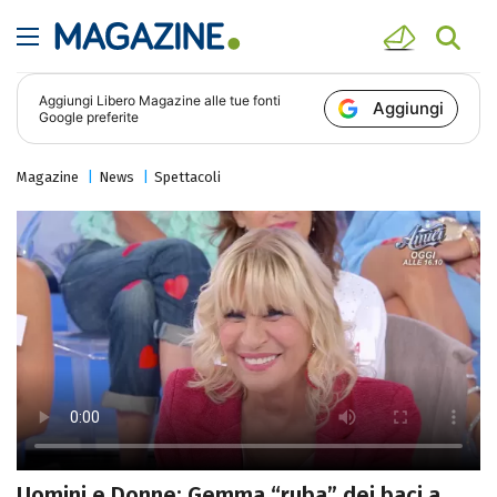
Aggiungi
Libero Magazine
alle tue fonti
Aggiungi
Google preferite
Magazine
News
Spettacoli
Uomini e Donne: Gemma “ruba” dei baci a