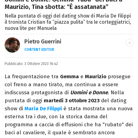
Maurizio, Tina sbotta: “È assatanata”
Nella puntata di oggi del dating show di Maria De Filippi
il tronista Cristian fa “piazza pulita” tra le corteggiatrici,
nuova lite per Manuela
Pietro Guerrini
CONTENT EDITOR
Laurea in Lettere, smania di viaggi e
Pubblicato:
3 Ottobre 2023 16:42
passione per i cartoni (della pizza e della
Pixar).
La frequentazione tra
Gemma
e
Maurizio
prosegue
col freno a mano tirato, ma continua a essere
indiscussa protagonista di
Uomini e Donne
. Nella
puntata di oggi
martedì 3 ottobre 2023
del dating
show di
Maria De Filippi
è stata mostrata una nuova
esterna tra i due, con la storica dama del
programma a caccia di effusioni che ha "rubato" dei
baci al cavaliere, il quale è sembrato ancora