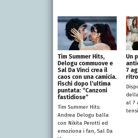
Tim Summer Hits,
Un p
Delogu commuove e
anti
Sal Da Vinci crea il
7 ag
caos con una camicia.
ritr
Fischi dopo l’ultima
Disp
puntata: “Canzoni
dell
fastidiose”
al 7
Tim Summer Hits:
tensi
Andrea Delogu balla
con Nikita Perotti ed
emoziona i fan, Sal Da