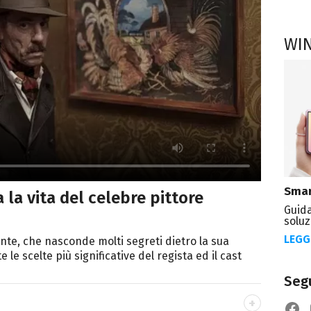
WI
Smar
a la vita del celebre pittore
Guida
soluz
LEGG
nte, che nasconde molti segreti dietro la sua
le scelte più significative del regista ed il cast
Segu