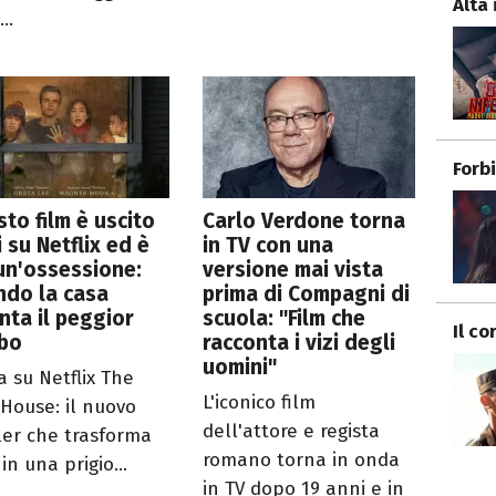
Alta 
...
Forb
to film è uscito
Carlo Verdone torna
 su Netflix ed è
in TV con una
un'ossessione:
versione mai vista
ndo la casa
prima di Compagni di
nta il peggior
scuola: "Film che
Il co
ubo
racconta i vizi degli
uomini"
a su Netflix The
L'iconico film
 House: il nuovo
dell'attore e regista
ller che trasforma
romano torna in onda
in una prigio...
in TV dopo 19 anni e in