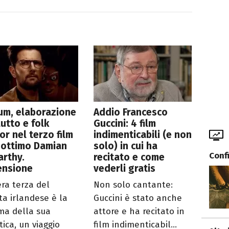
um, elaborazione
Addio Francesco
lutto e folk
Guccini: 4 film
or nel terzo film
indimenticabili (e non
'ottimo Damian
solo) in cui ha
Conf
rthy.
recitato e come
ensione
vederli gratis
era terza del
Non solo cantante:
sta irlandese è la
Guccini è stato anche
a della sua
attore e ha recitato in
tica, un viaggio
film indimenticabil...