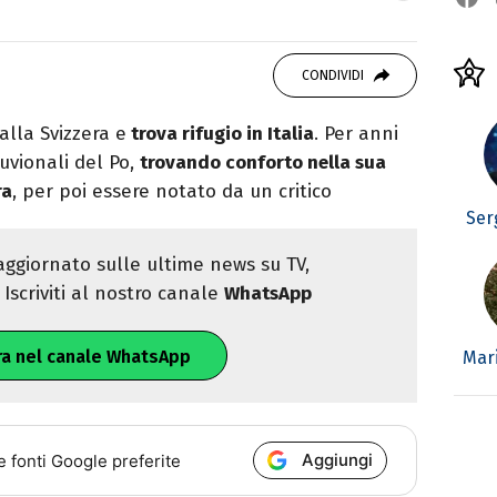
studiando all'IED come Fashion Editor. Si
CONDIVIDI
icazione digitale, Giornalismo e Nuovi media
laborando con alcune testate ed uffici stampa.
lla Svizzera e
trova rifugio in Italia
. Per anni
uvionali del Po,
trovando conforto nella sua
ra
, per poi essere notato da un critico
Ser
ggiornato sulle ultime news su TV,
Iscriviti al nostro canale
WhatsApp
ra nel canale WhatsApp
Mari
Aggiungi
e fonti Google preferite