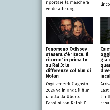
riportare la maschera
lirico
verde alle orig...
Fenomeno Odissea,
Ques
stasera c’è ‘Itaca. Il
oggi
ritorno’ in prima tv
già 
su Rai 3: le
qua
differenze col film di
dive
Nolan
inc
Oggi venerdì 7 agosto
Arriv
2026 va in onda il film
Last
diretto da Uberto
thri
Pasolini con Ralph F...
casa 