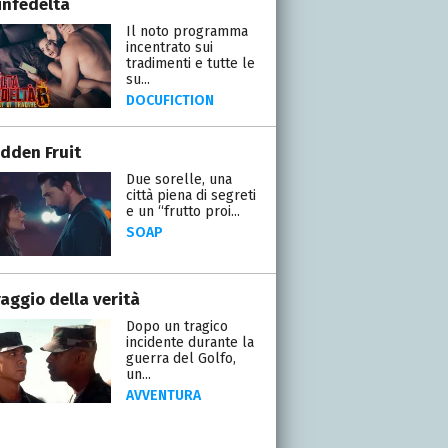
infedeltà
Il noto programma
incentrato sui
tradimenti e tutte le
su...
DOCUFICTION
idden Fruit
Due sorelle, una
città piena di segreti
e un “frutto proi...
SOAP
raggio della verità
Dopo un tragico
incidente durante la
guerra del Golfo,
un...
AVVENTURA