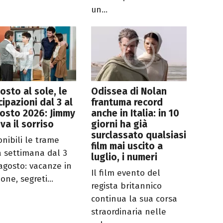
un...
osto al sole, le
Odissea di Nolan
cipazioni dal 3 al
frantuma record
osto 2026: Jimmy
anche in Italia: in 10
ova il sorriso
giorni ha già
surclassato qualsiasi
onibili le trame
film mai uscito a
a settimana dal 3
luglio, i numeri
 agosto: vacanze in
Il film evento del
one, segreti...
regista britannico
continua la sua corsa
straordinaria nelle