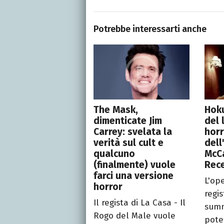
Potrebbe interessarti anche
The Mask,
Hok
dimenticate Jim
del 
Carrey: svelata la
horr
verità sul cult e
dell
qualcuno
McCa
(finalmente) vuole
Rec
farci una versione
L'op
horror
regi
Il regista di La Casa - Il
summ
Rogo del Male vuole
pote