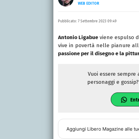
WEB EDITOR
LINKEDIN
Si avvicina all'editoria 
Pubblicato:
7 Settembre 2023 09:49
specializza poi in Comun
presso La Sapienza, col
Antonio Ligabue
viene espulso da
vive in povertà nelle pianure all
passione per il disegno e la pittu
Vuoi essere sempre a
personaggi e gossip? 
Ent
Aggiungi
Libero Magazine
alle tu