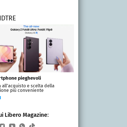
NDTRE
tphone pieghevoli
 all'acquisto e scelta della
ione più conveniente
I
i Libero Magazine: