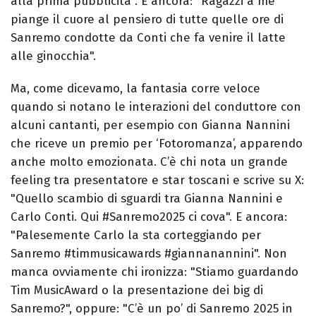
alla prima pubblicità". E ancora: "Ragazzi a me
piange il cuore al pensiero di tutte quelle ore di
Sanremo condotte da Conti che fa venire il latte
alle ginocchia".
Ma, come dicevamo, la fantasia corre veloce
quando si notano le interazioni del conduttore con
alcuni cantanti, per esempio con Gianna Nannini
che riceve un premio per ‘Fotoromanza’, apparendo
anche molto emozionata. C’è chi nota un grande
feeling tra presentatore e star toscani e scrive su X:
"Quello scambio di sguardi tra Gianna Nannini e
Carlo Conti. Qui #Sanremo2025 ci cova". E ancora:
"Palesemente Carlo la sta corteggiando per
Sanremo #timmusicawards #giannanannini". Non
manca ovviamente chi ironizza: "Stiamo guardando
Tim MusicAward o la presentazione dei big di
Sanremo?", oppure: "C’è un po’ di Sanremo 2025 in