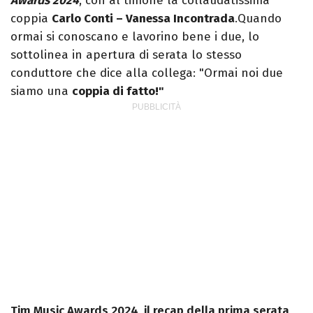
Awards 2024
, con al timone la collaudatissima
coppia
Carlo Conti – Vanessa Incontrada
.Quando
ormai si conoscano e lavorino bene i due, lo
sottolinea in apertura di serata lo stesso
conduttore che dice alla collega: "Ormai noi due
siamo una
coppia di fatto!"
Tim Music Awards 2024, il recap della prima serata