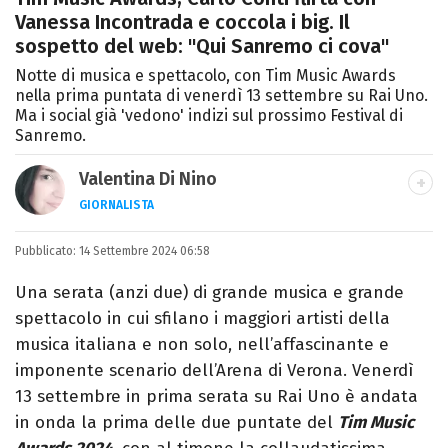
Vanessa Incontrada e coccola i big. Il
sospetto del web: "Qui Sanremo ci cova"
Notte di musica e spettacolo, con Tim Music Awards
nella prima puntata di venerdì 13 settembre su Rai Uno.
Ma i social già 'vedono' indizi sul prossimo Festival di
Sanremo.
Valentina Di Nino
GIORNALISTA
LINKEDIN
INSTAGRAM
FACEBOOK
SITO
Pubblicato:
Romana, laurea in Scienze Politiche,
14 Settembre 2024 06:58
giornalista per caso. Ho scritto per
Una serata (anzi due) di grande musica e grande
quotidiani, settimanali, siti e agenzie,
spettacolo in cui sfilano i maggiori artisti della
prevalentemente di cronaca e spettacoli.
musica italiana e non solo, nell’affascinante e
imponente scenario dell’Arena di Verona. Venerdì
13 settembre in prima serata su Rai Uno è andata
in onda la prima delle due puntate del
Tim Music