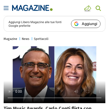
Aggiungi
Libero Magazine
alle tue fonti
Aggiungi
Google preferite
Magazine
News
Spettacoli
Tim Music Awards, Carlo Conti flirta con