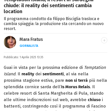
chiude: il reality dei sentimenti cambia
location
Il programma condotto da Filippo Bisciglia trasloca e
cambia spiaggia: la produzione sta cercando un nuovo
resort.
Mara Fratus
GIORNALISTA
Nella mia vita non possono mancare, il
Pubblicato:
1 Aprile 2025 13:35
silenzio, il mare e Il Libro dell'inquietudine
sul comodino, insieme a un romanzo di
Guai in vista per la prossima edizione di
Temptation
Zafon.
Island
. Il
reality
dei
sentimenti
, al via nella
prossima stagione estiva, pare
non si terrà
più nella
splendida cornice sarda dell’
Is Morus Relais
. Il
celebre resort di Santa Margherita di Pula, stando
alle ultime indiscrezioni sul web, avrebbe
chiuso
i
battenti, costringendo così il programma di Fascino