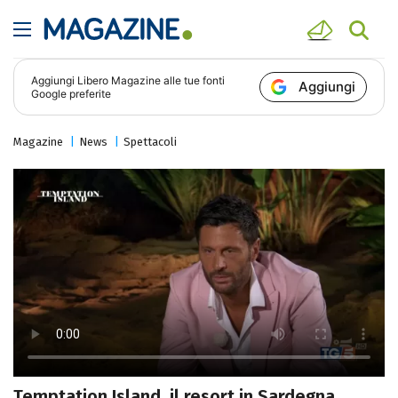
Aggiungi
Libero Magazine
alle tue fonti
Aggiungi
Google preferite
Magazine
News
Spettacoli
Temptation Island, il resort in Sardegna