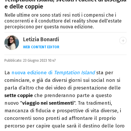
e delle coppie
Nelle ultime ore sono stati resi noti i compensi che i
concorrenti e il conduttore del reality show dell'estate
percepiscono per questa nuova edizione.
Letizia Bonardi
WEB CONTENT EDITOR
Content Editor e aspirante giornalista,
Pubblicato:
23 Giugno 2023 10:47
appassionata di arte e libri con un amore
per la scrittura scoperto quasi per caso.
La
nuova edizione di
Temptation Island
sta per
cominciare, e già da diversi giorni sui social non si
parla d’altro che dei video di presentazione delle
sette coppie
che prenderanno parte a questo
nuovo "
viaggio nei sentimenti
". Tra tradimenti,
mancanza di fiducia e prospettive di vita diverse, i
concorrenti sono pronti ad affrontare il proprio
percorso per capire quale sarà il destino delle loro