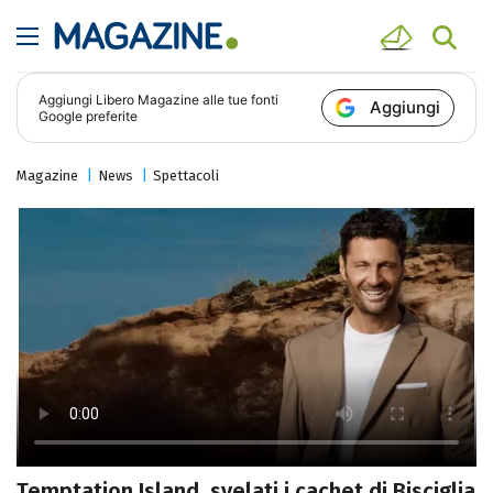
Aggiungi
Libero Magazine
alle tue fonti
Aggiungi
Google preferite
Magazine
News
Spettacoli
Temptation Island, svelati i cachet di Bisciglia