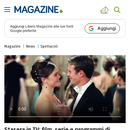
Aggiungi
Libero Magazine
alle tue fonti
Aggiungi
Google preferite
Magazine
News
Spettacoli
Stasera in TV: film, serie e programmi di