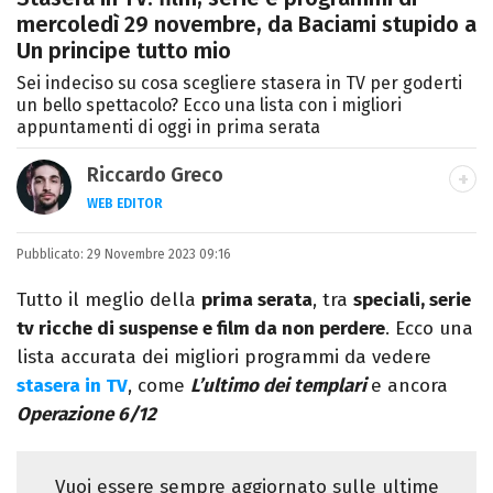
mercoledì 29 novembre, da Baciami stupido a
Un principe tutto mio
Sei indeciso su cosa scegliere stasera in TV per goderti
un bello spettacolo? Ecco una lista con i migliori
appuntamenti di oggi in prima serata
Riccardo Greco
WEB EDITOR
LINKEDIN
Pubblicato:
Si avvicina all'editoria studiando all'IED
29 Novembre 2023 09:16
come Fashion Editor. Si specializza poi in
Tutto il meglio della
prima serata
, tra
speciali, serie
Comunicazione digitale, Giornalismo e
tv ricche di suspense e film da non perdere
. Ecco una
Nuovi media presso La Sapienza,
lista accurata dei migliori programmi da vedere
collaborando con alcune testate ed uffici
stasera in TV
, come
L’ultimo dei templari
e ancora
stampa.
Operazione 6/12
Vuoi essere sempre aggiornato sulle ultime