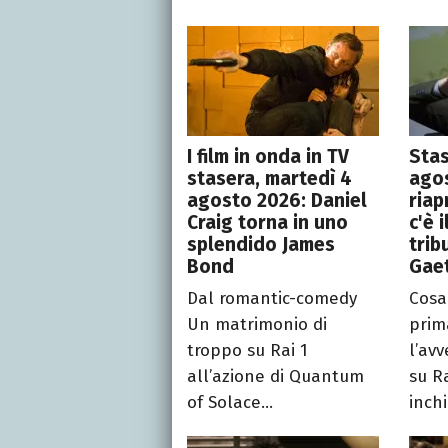
I film in onda in TV
Stas
stasera, martedì 4
agos
agosto 2026: Daniel
riap
Craig torna in uno
c'è 
splendido James
trib
Bond
Gae
Dal romantic-comedy
Cosa
Un matrimonio di
prim
troppo su Rai 1
l’av
all’azione di Quantum
su Ra
of Solace...
inchi