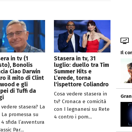
Il co
era in tv (1
Stasera in tv, 31
to), Bonolis
luglio: duello tra Tim
ncia Ciao Darwin
Summer Hits e
ro il mito di Clint
L’erede, torna
wood e gli
l'ispettore Coliandro
pei di Tuffi da
Cosa vedere stasera in
Gran
gi
tv? Cronaca e comicità
 vedere stasera? La
con I legnanesi su Rete
 La promessa su
4 contro i pom...
 4 sfida l’avventura
rassic Par...