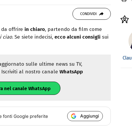
studiando all'IED come Fashion Editor. Si
CONDIVIDI
icazione digitale, Giornalismo e Nuovi media
laborando con alcune testate ed uffici stampa.
 da offrire
in chiaro
, partendo da film come
i ciao
.
Se siete indecisi,
ecco alcuni consigli
sui
Clau
ggiornato sulle ultime news su TV,
Iscriviti al nostro canale
WhatsApp
ra nel canale WhatsApp
Aggiungi
e fonti Google preferite