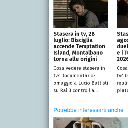
Stasera in tv, 28
Stas
luglio: Bisciglia
ago
accende Temptation
duel
Island, Montalbano
e i T
torna alle origini
202
Cosa vedere stasera in
Cosa
tv? Documentario-
tv? 
omaggio a Lucio Battisti
real
su Rai 3 contro l’a...
plat