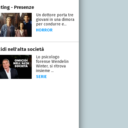
ting - Presenze
Un dottore porta tre
giovani in una dimora
per condurre e...
HORROR
di nell'alta società
Lo psicologo
forense Wendelin
Winter, si ritrova
insieme ...
SERIE