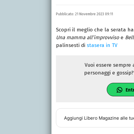
LINKEDIN
Si avvicina all'editoria 
Pubblicato:
21 Novembre 2023 09:11
specializza poi in Comun
presso La Sapienza, col
Scopri il meglio che la serata ha
Una mamma all’improvviso
e
Bell
palinsesti di
stasera in TV
Vuoi essere sempre a
personaggi e gossip? 
Ent
Aggiungi
Libero Magazine
alle tu