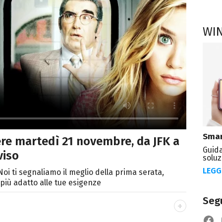
WI
Smar
ere martedì 21 novembre, da JFK a
Guida
viso
soluz
LEGG
oi ti segnaliamo il meglio della prima serata,
più adatto alle tue esigenze
Segu