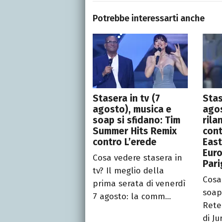
Potrebbe interessarti anche
Stasera in tv (7
Stas
agosto), musica e
agos
soap si sfidano: Tim
rila
Summer Hits Remix
cont
contro L’erede
East
Euro
Cosa vedere stasera in
Pari
tv? Il meglio della
Cosa
prima serata di venerdì
soap
7 agosto: la comm...
Rete
di Ju