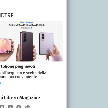
NDTRE
tphone pieghevoli
 all'acquisto e scelta della
ione più conveniente
I
i Libero Magazine: