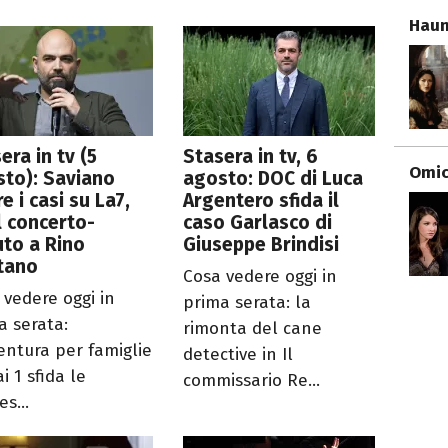
Haun
era in tv (5
Stasera in tv, 6
Omici
to): Saviano
agosto: DOC di Luca
re i casi su La7,
Argentero sfida il
il concerto-
caso Garlasco di
uto a Rino
Giuseppe Brindisi
tano
Cosa vedere oggi in
 vedere oggi in
prima serata: la
a serata:
rimonta del cane
ventura per famiglie
detective in Il
i 1 sfida le
commissario Re...
es...