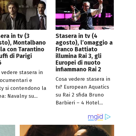
era in tv (3
Stasera in tv (4
sto), Montalbano
agosto), l’omaggio a
la con Tarantino
Franco Battiato
uffi di Parigi
illumina Rai 3, gli
6
Europei di nuoto
infiammano Rai 2
 vedere stasera in
Cosa vedere stasera in
Documentari e
tv? European Aquatics
ity si contendono la
su Rai 2 sfida Bruno
ea: Navalny su...
Barbieri – 4 Hotel...