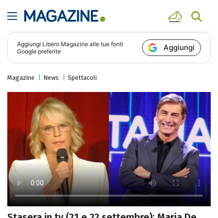
Aggiungi
Libero Magazine
alle tue fonti
Aggiungi
Google preferite
Magazine
News
Spettacoli
Stasera in tv (21 e 22 settembre): Maria De