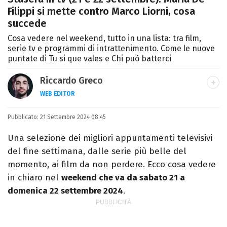
Filippi si mette contro Marco Liorni, cosa
succede
Cosa vedere nel weekend, tutto in una lista: tra film,
serie tv e programmi di intrattenimento. Come le nuove
puntate di Tu si que vales e Chi può batterci
Riccardo Greco
WEB EDITOR
LINKEDIN
Pubblicato:
Si avvicina all'editoria studiando all'IED
21 Settembre 2024 08:45
come Fashion Editor. Si specializza poi in
Una selezione dei migliori appuntamenti televisivi
Comunicazione digitale, Giornalismo e
del fine settimana, dalle serie più belle del
Nuovi media presso La Sapienza,
momento, ai film da non perdere. Ecco cosa vedere
collaborando con alcune testate ed uffici
in chiaro nel
weekend che va da sabato 21 a
stampa.
domenica 22 settembre 2024
.