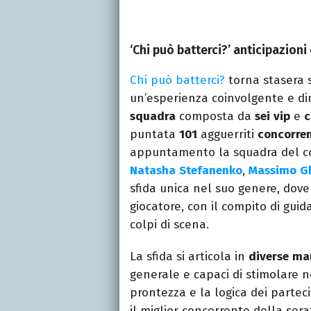
‘Chi può batterci?’ anticipazion
Chi può batterci?
torna stasera
un’esperienza coinvolgente e di
squadra
composta da
sei
vip
e
c
puntata
101
agguerriti
concorren
appuntamento la squadra del c
Natasha
Stefanenko
,
Massimo
G
sfida unica nel suo genere, dove
giocatore, con il compito di guida
colpi di scena.
La sfida si articola in
diverse
ma
generale e capaci di stimolare n
prontezza e la logica dei partec
il miglior concorrente della serat