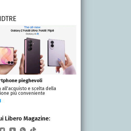
NDTRE
tphone pieghevoli
 all'acquisto e scelta della
ione più conveniente
I
i Libero Magazine: