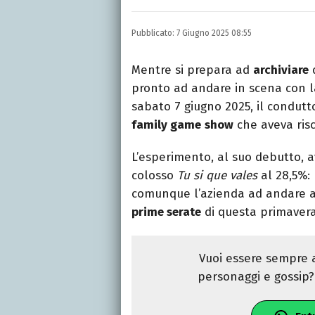
Nella mia vita non posson
dell'inquietudine sul c
Pubblicato:
7 Giugno 2025 08:55
Mentre si prepara ad
archiviare
pronto ad andare in scena con 
sabato 7 giugno 2025, il condutt
family game
show
che aveva risc
L’esperimento, al suo debutto, a
colosso
Tu si que vales
al 28,5%:
comunque l’azienda ad andare a
prime serate
di questa primavera
Vuoi essere sempre a
personaggi e gossip? 