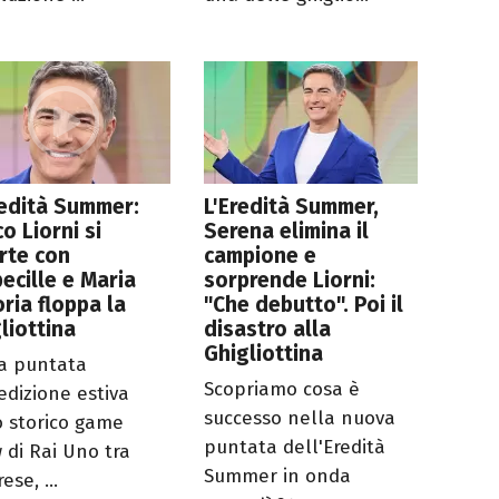
redità Summer:
L'Eredità Summer,
o Liorni si
Serena elimina il
rte con
campione e
becille e Maria
sorprende Liorni:
oria floppa la
"Che debutto". Poi il
liottina
disastro alla
Ghigliottina
a puntata
Scopriamo cosa è
edizione estiva
successo nella nuova
o storico game
puntata dell'Eredità
 di Rai Uno tra
Summer in onda
ese, ...