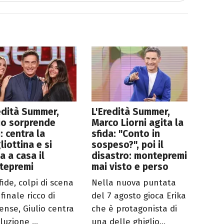
edità Summer,
L'Eredità Summer,
io sorprende
Marco Liorni agita la
i: centra la
sfida: "Conto in
liottina e si
sospeso?", poi il
a a casa il
disastro: montepremi
tepremi
mai visto e perso
fide, colpi di scena
Nella nuova puntata
finale ricco di
del 7 agosto gioca Erika
ense, Giulio centra
che è protagonista di
luzione ...
una delle ghiglio...