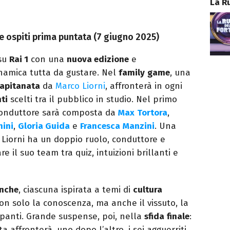
La R
i e ospiti prima puntata (7 giugno 2025)
 su
Rai 1
con una
nuova edizione
e
namica tutta da gustare. Nel
family
game
, una
apitanata
da
Marco Liorni
, affronterà in ogni
ti
scelti tra il pubblico in studio. Nel primo
onduttore sarà composta da
Max
Tortora
,
hini
,
Gloria Guida
e
Francesca
Manzini
. Una
 Liorni ha un doppio ruolo, conduttore e
re il suo team tra quiz, intuizioni brillanti e
nche
, ciascuna ispirata a temi di
cultura
on solo la conoscenza, ma anche il vissuto, la
ipanti. Grande suspense, poi, nella
sfida
finale
:
a affronterà, uno dopo l’altro, i sei agguerriti