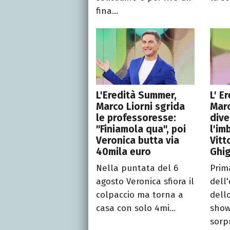
fina...
L'Eredità Summer,
L' E
Marco Liorni sgrida
Marc
le professoresse:
dive
"Finiamola qua", poi
l'im
Veronica butta via
Vitt
40mila euro
Ghig
Nella puntata del 6
Prim
agosto Veronica sfiora il
dell'
colpaccio ma torna a
dell
casa con solo 4mi...
show
sorpr