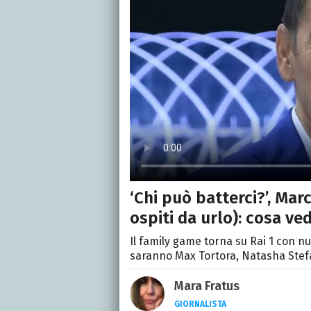
‘Chi può batterci?’, Marc
ospiti da urlo): cosa ve
Il family game torna su Rai 1 con nuo
saranno Max Tortora, Natasha Stef
Mara Fratus
GIORNALISTA