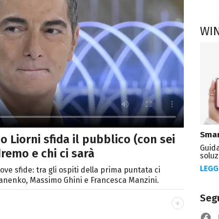
WI
Smar
o Liorni sfida il pubblico (con sei
Guida
dremo e chi ci sarà
soluz
LEGG
ve sfide: tra gli ospiti della prima puntata ci
anenko, Massimo Ghini e Francesca Manzini.
Segu