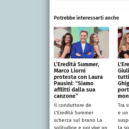
Potrebbe interessarti anche
L’Eredità Summer,
L'Er
Marco Liorni
Giul
protesta con Laura
tutt
Pausini: “Siamo
Ghig
afflitti dalla sua
port
canzone”
mon
Il conduttore de
Tra s
L'Eredità Summer
e un 
scherza sul brano La
susp
solitudine e poi vive un
la so