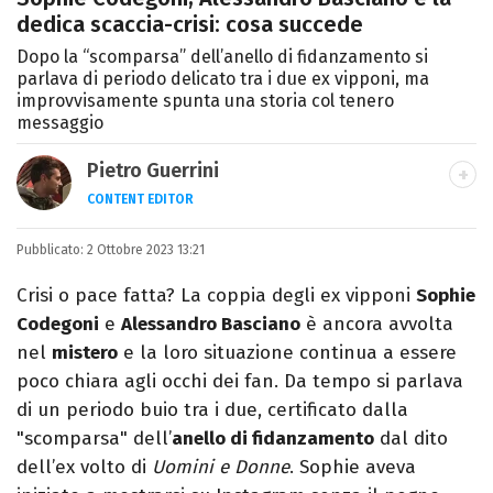
dedica scaccia-crisi: cosa succede
Dopo la “scomparsa” dell’anello di fidanzamento si
parlava di periodo delicato tra i due ex vipponi, ma
improvvisamente spunta una storia col tenero
messaggio
Pietro Guerrini
CONTENT EDITOR
Laurea in Lettere, smania di viaggi e
Pubblicato:
2 Ottobre 2023 13:21
passione per i cartoni (della pizza e della
Pixar).
Crisi o pace fatta? La coppia degli ex vipponi
Sophie
Codegoni
e
Alessandro Basciano
è ancora avvolta
nel
mistero
e la loro situazione continua a essere
poco chiara agli occhi dei fan. Da tempo si parlava
di un periodo buio tra i due, certificato dalla
"scomparsa" dell’
anello di fidanzamento
dal dito
dell’ex volto di
Uomini e Donne
. Sophie aveva