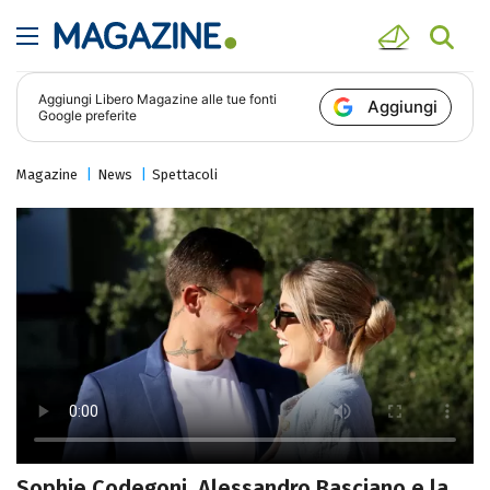
Aggiungi
Libero Magazine
alle tue fonti
Aggiungi
Google preferite
Magazine
News
Spettacoli
Sophie Codegoni, Alessandro Basciano e la