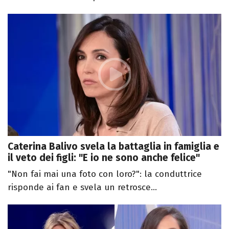
Caterina Balivo svela la battaglia in famiglia e
il veto dei figli: "E io ne sono anche felice"
"Non fai mai una foto con loro?": la conduttrice
risponde ai fan e svela un retrosce...