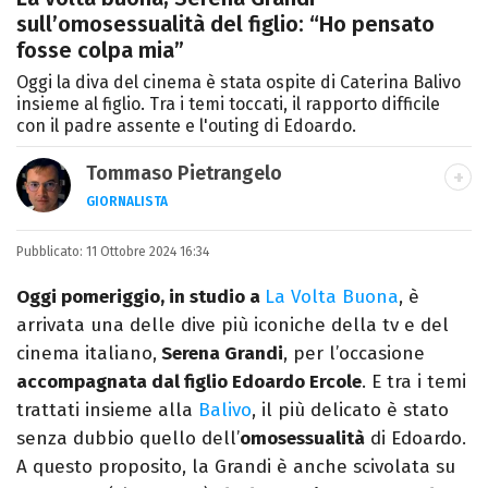
sull’omosessualità del figlio: “Ho pensato
fosse colpa mia”
Oggi la diva del cinema è stata ospite di Caterina Balivo
insieme al figlio. Tra i temi toccati, il rapporto difficile
con il padre assente e l'outing di Edoardo.
Tommaso Pietrangelo
GIORNALISTA
Autore, giornalista, cantautore. Laureato in
Pubblicato:
11 Ottobre 2024 16:34
Letterature Straniere, è appassionato di
cinema, poesia e Shakespeare. Scrive
Oggi pomeriggio, in studio a
La Volta Buona
, è
canzoni e ama i gatti.
arrivata una delle dive più iconiche della tv e del
cinema italiano,
Serena Grandi
, per l’occasione
accompagnata dal figlio Edoardo Ercole
. E tra i temi
trattati insieme alla
Balivo
, il più delicato è stato
senza dubbio quello dell’
omosessualità
di Edoardo.
A questo proposito, la Grandi è anche scivolata su