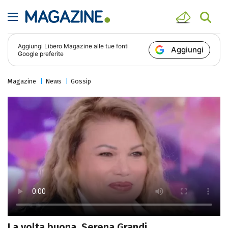
Aggiungi
Libero Magazine
alle tue fonti
Aggiungi
Google preferite
Magazine
News
Gossip
La volta buona, Serena Grandi