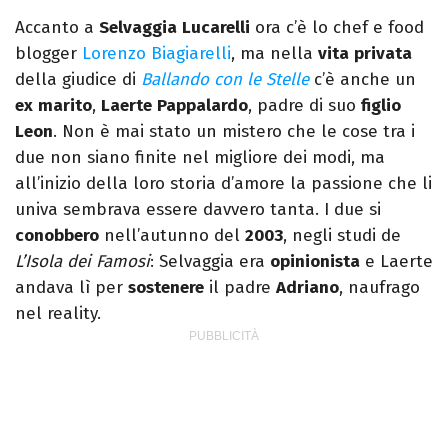
sul comodino, insieme a un romanzo di
Accanto a
Selvaggia
Lucarelli
ora c’è lo chef e food
Zafon.
blogger
Lorenzo Biagiarelli
, ma nella
vita
privata
della giudice di
Ballando con le Stelle
c’è anche un
ex
marito
,
Laerte
Pappalardo
, padre di suo
figlio
Leon
. Non è mai stato un mistero che le cose tra i
due non siano finite nel migliore dei modi, ma
all’inizio della loro storia d’amore la passione che li
univa sembrava essere davvero tanta. I due si
conobbero
nell’autunno del
2003
, negli studi de
L’Isola dei Famosi
: Selvaggia era
opinionista
e Laerte
andava lì per
sostenere
il padre
Adriano
, naufrago
nel reality.