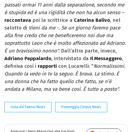
passati ormai 11 anni dalla separazione, secondo me
è stupida ed è una rigidità che non ha alcun senso
–
raccontava
poi la scrittrice a
Caterina
Balivo
, nel
salotto di
Vieni da me
-.
Se un giorno faremo pace
alla fine credo che ne beneficeremo noi due ma
soprattutto Leon che è molto affezionato ad Adriano.
È un bravissimo nonno".
Dall’altra parte, invece,
Adriano
Pappalardo
, intervistato da
Il Messaggero
,
definiva così i
rapporti
con Lucarelli: "
Normalissimi.
Quando la vedo in tv la seguo. È brava. La stimo. È
una donna che ha fatto quello che fatto, se n’è
andata a Milano, ma va bene così. È tutto a posto".
Isola dei famosi News
Pomeriggio Cinque News
Aggiungi
Libero Magazine
alle tue fonti