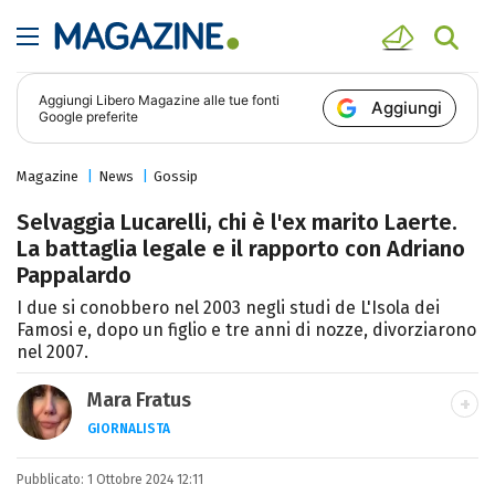
Aggiungi
Libero Magazine
alle tue fonti
Aggiungi
Google preferite
Magazine
News
Gossip
Selvaggia Lucarelli, chi è l'ex marito Laerte.
La battaglia legale e il rapporto con Adriano
Pappalardo
I due si conobbero nel 2003 negli studi de L'Isola dei
Famosi e, dopo un figlio e tre anni di nozze, divorziarono
nel 2007.
Mara Fratus
GIORNALISTA
Nella mia vita non possono mancare, il
Pubblicato:
1 Ottobre 2024 12:11
silenzio, il mare e Il Libro dell'inquietudine