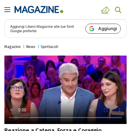
Aggiungi
Libero Magazine
alle tue fonti
Aggiungi
Google preferite
Magazine
News
Spettacoli
Reazione a Catena, Forza e Coraggio