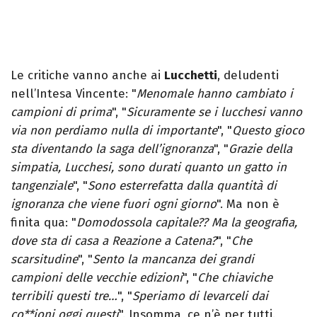
Le critiche vanno anche ai
Lucchetti
, deludenti
nell’Intesa Vincente: "
Menomale hanno cambiato i
campioni di prima
", "
Sicuramente se i lucchesi vanno
via non perdiamo nulla di importante
", "
Questo gioco
sta diventando la saga dell’ignoranza
", "
Grazie della
simpatia, Lucchesi,
sono durati quanto un gatto in
tangenziale
", "
Sono esterrefatta dalla quantità di
ignoranza che viene fuori ogni giorno
". Ma non è
finita qua: "
Domodossola capitale?? Ma la geografia,
dove sta di casa a Reazione a Catena?
", "
Che
scarsitudine
", "
Sento la mancanza dei grandi
campioni delle vecchie edizioni
", "
Che chiaviche
terribili questi tre…
", "
Speriamo di levarceli dai
co**ioni oggi questi
". Insomma, ce n’è per tutti.