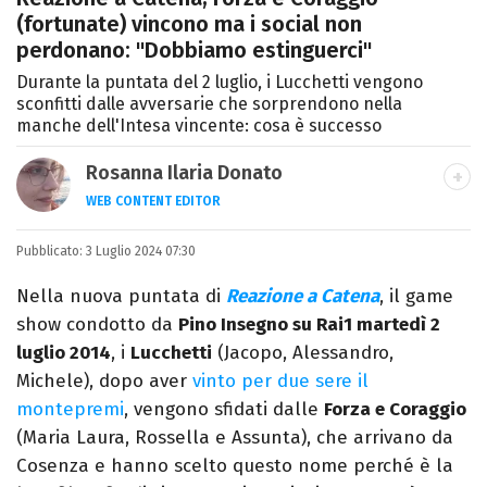
(fortunate) vincono ma i social non
perdonano: "Dobbiamo estinguerci"
Durante la puntata del 2 luglio, i Lucchetti vengono
sconfitti dalle avversarie che sorprendono nella
manche dell'Intesa vincente: cosa è successo
Rosanna Ilaria Donato
WEB CONTENT EDITOR
Laureata in Linguaggi dei Media, mi dedico
Pubblicato:
3 Luglio 2024 07:30
al mondo dell’intrattenimento da 10 anni.
Ho lavorato come web content editor
Nella nuova puntata di
Reazione a Catena
, il game
freelance per diverse testate.
show condotto da
Pino Insegno su Rai1 martedì 2
luglio 2014
, i
Lucchetti
(Jacopo, Alessandro,
Michele), dopo aver
vinto per due sere il
montepremi
, vengono sfidati dalle
Forza e Coraggio
(Maria Laura, Rossella e Assunta), che arrivano da
Cosenza e hanno scelto questo nome perché è la