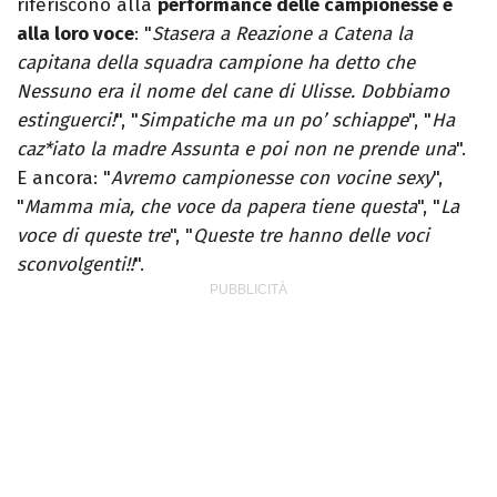
riferiscono alla
performance delle campionesse e
alla loro voce
: "
Stasera a Reazione a Catena la
capitana della squadra campione ha detto che
Nessuno era il nome del cane di Ulisse. Dobbiamo
estinguerci!
", "
Simpatiche ma un po’ schiappe
", "
Ha
caz*iato la madre Assunta e poi non ne prende una
".
E ancora: "
Avremo campionesse con vocine sexy
",
"
Mamma mia, che voce da papera tiene questa
", "
La
voce di queste tre
", "
Queste tre hanno delle voci
sconvolgenti!!
".