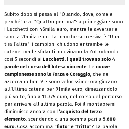
Subito dopo si passa al "Quando, dove, come e
perché" e al "Quattro per una": a primeggiare sono
i Lucchetti con 46mila euro, mentre le avversarie
sono a 20mila euro. La manche successiva è "Una
tira l’altra": i campioni chiudono entrambe le
catene, ma le sfidanti indovinano la Zot rubando
così 5 secondi ai
Lucchetti, i quali trovano solo 4
parole nel corso dell’Intesa vincente
. Le
nuove
campionesse sono le Forza e Coraggio
, che ne
azzeccano ben 9 e sono velocissime: ora giocano
all’Ultima catena per 91mila euro, dimezzandolo
più volte, fino a 11.375 euro, nel corso del percorso
per arrivare all’ultima parola. Poi il montepremi
diminuisce ancora con l
‘acquisto del terzo
elemento
, scendendo a una somma pari a
5.688
euro.
Cosa accomuna
"finto" e "fritto"
? La parola