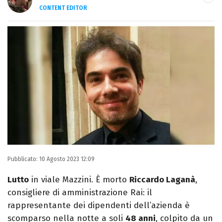
CONTENT EDITOR
Laurea in Lettere, smania di viaggi e
passione per i cartoni (della pizza e della
Pixar).
Pubblicato:
10 Agosto 2023 12:09
Lutto
in viale Mazzini. È morto
Riccardo Laganà
,
consigliere di amministrazione Rai: il
rappresentante dei dipendenti dell’azienda è
scomparso nella notte a soli
48 anni
, colpito da un