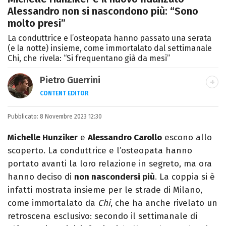
Alessandro non si nascondono più: “Sono
molto presi”
La conduttrice e l’osteopata hanno passato una serata
(e la notte) insieme, come immortalato dal settimanale
Chi, che rivela: “Si frequentano già da mesi”
Pietro Guerrini
CONTENT EDITOR
Laurea in Lettere, smania di viaggi e
Pubblicato:
8 Novembre 2023 12:30
passione per i cartoni (della pizza e della
Pixar).
Michelle Hunziker
e
Alessandro Carollo
escono allo
scoperto. La conduttrice e l’osteopata hanno
portato avanti la loro relazione in segreto, ma ora
hanno deciso di
non nascondersi più
. La coppia si è
infatti mostrata insieme per le strade di Milano,
come immortalato da
Chi
, che ha anche rivelato un
retroscena esclusivo: secondo il settimanale di