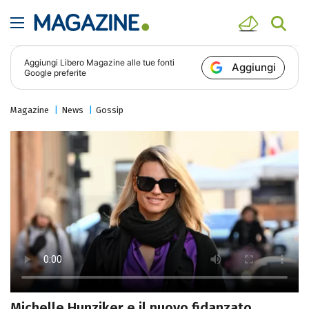
Aggiungi
Libero Magazine
alle tue fonti
Aggiungi
Google preferite
Magazine
News
Gossip
Michelle Hunziker e il nuovo fidanzato