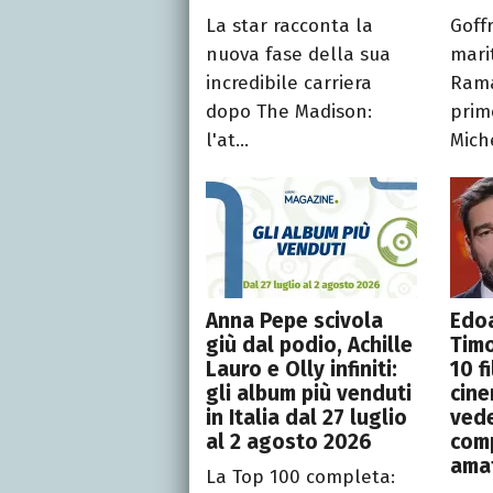
La star racconta la
Goff
nuova fase della sua
mari
incredibile carriera
Rama
dopo The Madison:
prim
l'at...
Mich
Anna Pepe scivola
Edoa
giù dal podio, Achille
Tim
Lauro e Olly infiniti:
10 f
gli album più venduti
cine
in Italia dal 27 luglio
vede
al 2 agosto 2026
comp
ama
La Top 100 completa: