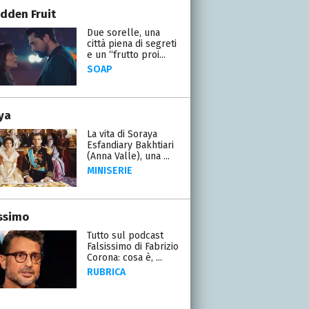
idden Fruit
Due sorelle, una
città piena di segreti
e un “frutto proi...
SOAP
ya
La vita di Soraya
Esfandiary Bakhtiari
(Anna Valle), una ...
MINISERIE
issimo
Tutto sul podcast
Falsissimo di Fabrizio
Corona: cosa è, ...
RUBRICA