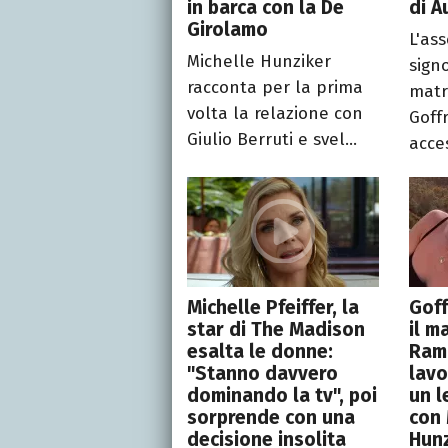
in barca con la De
di A
Girolamo
L'as
Michelle Hunziker
signo
racconta per la prima
matr
volta la relazione con
Goff
Giulio Berruti e svel...
acces
Michelle Pfeiffer, la
Goff
star di The Madison
il m
esalta le donne:
Rama
"Stanno davvero
lavo
dominando la tv", poi
un l
sorprende con una
con 
decisione insolita
Hun