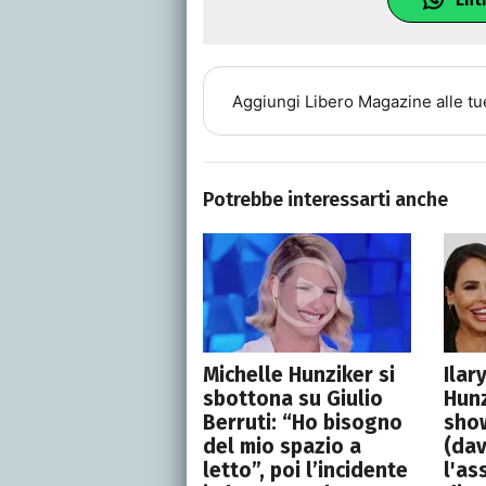
Aggiungi
Libero Magazine
alle tu
Potrebbe interessarti anche
Michelle Hunziker si
Ilar
sbottona su Giulio
Hunz
Berruti: “Ho bisogno
show
del mio spazio a
(dav
letto”, poi l’incidente
l'as