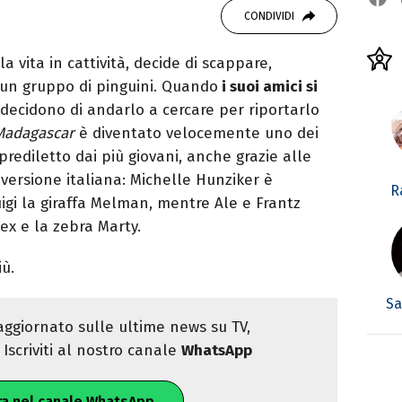
studiando all'IED come Fashion Editor. Si
CONDIVIDI
icazione digitale, Giornalismo e Nuovi media
laborando con alcune testate ed uffici stampa.
la vita in cattività, decide di scappare,
 un gruppo di pinguini. Quando
i suoi amici si
 decidono di andarlo a cercare per riportarlo
Madagascar
è diventato velocemente uno dei
ediletto dai più giovani, anche grazie alle
 versione italiana: Michelle Hunziker è
R
igi la giraffa Melman, mentre Ale e Frantz
ex e la zebra Marty.
iù.
Sa
ggiornato sulle ultime news su TV,
Iscriviti al nostro canale
WhatsApp
ra nel canale WhatsApp