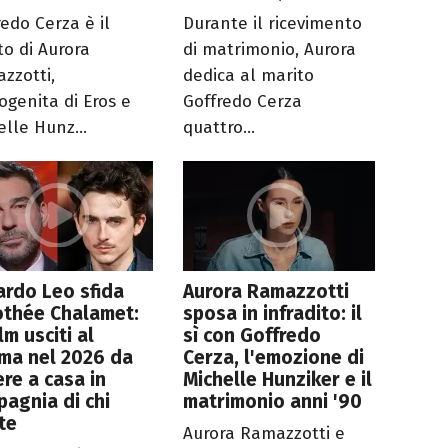
redo Cerza è il
Durante il ricevimento
to di Aurora
di matrimonio, Aurora
zzotti,
dedica al marito
ogenita di Eros e
Goffredo Cerza
elle Hunz...
quattro...
rdo Leo sfida
Aurora Ramazzotti
othée Chalamet:
sposa in infradito: il
ilm usciti al
sì con Goffredo
ma nel 2026 da
Cerza, l'emozione di
re a casa in
Michelle Hunziker e il
agnia di chi
matrimonio anni '90
te
Aurora Ramazzotti e