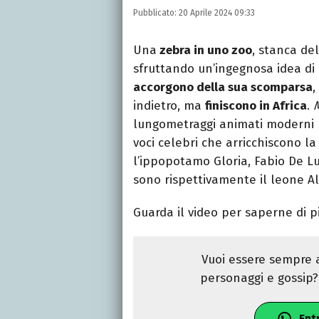
Si avvicina all'editoria 
Pubblicato:
20 Aprile 2024 09:33
specializza poi in Comun
presso La Sapienza, col
Una
zebra in uno zoo
, stanca del
sfruttando un’ingegnosa idea di
accorgono della sua scomparsa
,
indietro, ma
finiscono in Africa
.
lungometraggi animati moderni pr
voci celebri che arricchiscono la
l’ippopotamo Gloria, Fabio De Lu
sono rispettivamente il leone Al
Guarda il video per saperne di p
Vuoi essere sempre a
personaggi e gossip? 
Ent