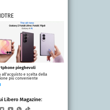
NDTRE
tphone pieghevoli
 all'acquisto e scelta della
ione più conveniente
I
i Libero Magazine: