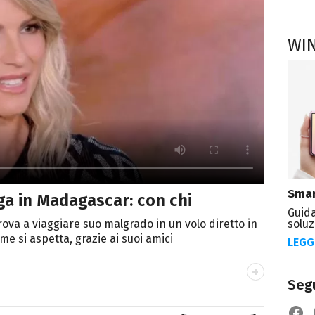
WI
Smar
uga in Madagascar: con chi
Guida
soluz
rova a viaggiare suo malgrado in un volo diretto in
e si aspetta, grazie ai suoi amici
LEGG
Segu