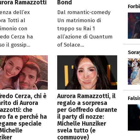
urora Ramazzotti
Bond
Forb
senza dell’ex
Dal romantic-comedy
ra Totti al
Un matrimonio di
imonio con
troppo su Rai 1
redo Cerza ha
all’azione di Quantum
o il gossip...
of Solace...
Sora
redo Cerza, chi è
Aurora Ramazzotti, il
Fals
arito di Aurora
regalo a sorpresa
zzotti: che
per Goffredo durante
ro fa e perché ha
il party di nozze:
egame speciale
Michelle Hunziker
Michelle
svela tutto (e
ziker
commuove)