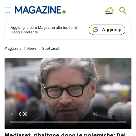
Aggiungi
Libero Magazine
alle tue fonti
Aggiungi
Google preferite
Magazine
News
Spettacoli
Mediaset, ribaltone dopo le polemiche: Del