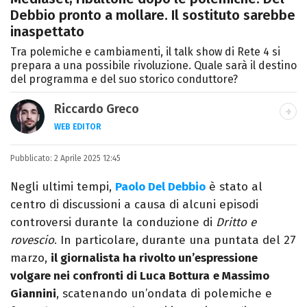
Debbio pronto a mollare. Il sostituto sarebbe
inaspettato
Tra polemiche e cambiamenti, il talk show di Rete 4 si
prepara a una possibile rivoluzione. Quale sarà il destino
del programma e del suo storico conduttore?
Riccardo Greco
WEB EDITOR
LINKEDIN
Pubblicato:
Si avvicina all'editoria studiando all'IED
2 Aprile 2025 12:45
come Fashion Editor. Si specializza poi in
Negli ultimi tempi,
Paolo Del Debbio
è stato al
Comunicazione digitale, Giornalismo e
centro di discussioni a causa di alcuni episodi
Nuovi media presso La Sapienza,
controversi durante la conduzione di
Dritto e
collaborando con alcune testate ed uffici
rovescio
. In particolare, durante una puntata del 27
stampa.
marzo,
il giornalista ha rivolto un’espressione
volgare nei confronti di Luca Bottura
e Massimo
Giannini
, scatenando un’ondata di polemiche e