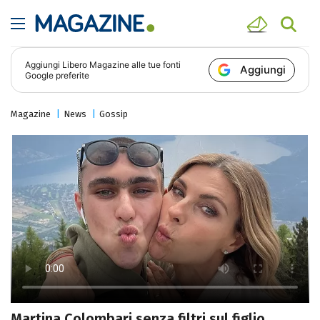
Aggiungi
Libero Magazine
alle tue fonti
Aggiungi
Google preferite
Magazine
News
Gossip
Martina Colombari senza filtri sul figlio