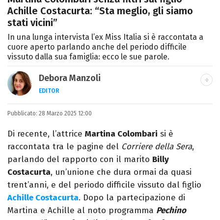
Achille Costacurta: “Sta meglio, gli siamo
stati vicini”
In una lunga intervista l’ex Miss Italia si è raccontata a
cuore aperto parlando anche del periodo difficile
vissuto dalla sua famiglia: ecco le sue parole.
Debora Manzoli
EDITOR
LINKEDIN
INSTAGRAM
FACEBOOK
SITO
Pubblicato:
Scrittrice, copywriter, editor e pubblicista
28 Marzo 2025 12:00
mantovana, laureata in Lettere, Cinema e
Di recente, l’attrice
Martina Colombari
si è
Tv. Ha due libri all’attivo e ama la scrittura
raccontata tra le pagine del
Corriere della Sera
,
alla follia.
parlando del rapporto con il marito
Billy
Costacurta
, un’unione che dura ormai da quasi
trent’anni, e del periodo difficile vissuto dal figlio
Achille Costacurta
. Dopo la partecipazione di
Martina e Achille al noto programma
Pechino