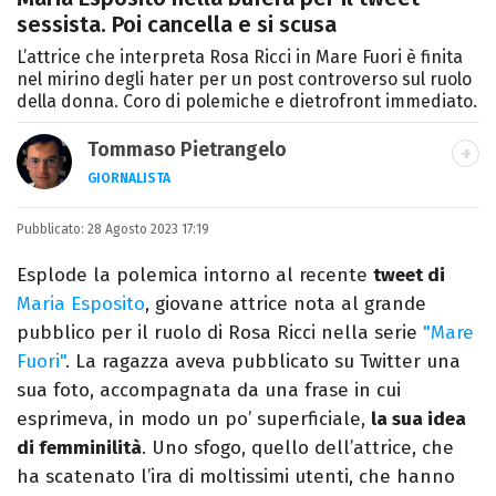
sessista. Poi cancella e si scusa
L’attrice che interpreta Rosa Ricci in Mare Fuori è finita
nel mirino degli hater per un post controverso sul ruolo
della donna. Coro di polemiche e dietrofront immediato.
Tommaso Pietrangelo
GIORNALISTA
Autore, giornalista, cantautore. Laureato in
Pubblicato:
28 Agosto 2023 17:19
Letterature Straniere, è appassionato di
cinema, poesia e Shakespeare. Scrive
Esplode la polemica intorno al recente
tweet di
canzoni e ama i gatti.
Maria Esposito
, giovane attrice nota al grande
pubblico per il ruolo di Rosa Ricci nella serie
"Mare
Fuori"
. La ragazza aveva pubblicato su Twitter una
sua foto, accompagnata da una frase in cui
esprimeva, in modo un po’ superficiale,
la sua idea
di femminilità
. Uno sfogo, quello dell’attrice, che
ha scatenato l’ira di moltissimi utenti, che hanno