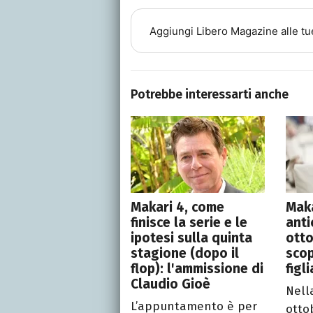
Aggiungi
Libero Magazine
alle tu
Potrebbe interessarti anche
Makari 4, come
Maka
finisce la serie e le
anti
ipotesi sulla quinta
otto
stagione (dopo il
scop
flop): l'ammissione di
figl
Claudio Gioè
Nell
L’appuntamento è per
otto