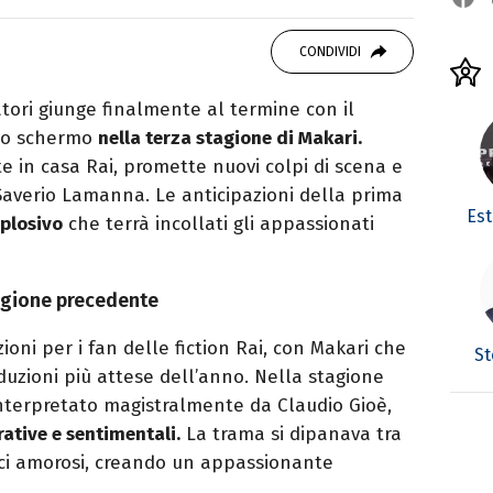
er le serie TV. Laurea in Cinema, Televisione
g e scrittura sono il mio passatempo
CONDIVIDI
tori giunge finalmente al termine con il
olo schermo
nella terza stagione di Makari.
te in casa Rai, promette nuovi colpi di scena e
i Saverio Lamanna. Le anticipazioni della prima
Es
splosivo
che terrà incollati gli appassionati
agione precedente
zioni per i fan delle fiction Rai, con Makari che
St
uzioni più attese dell’anno. Nella stagione
nterpretato magistralmente da Claudio Gioè,
rative e sentimentali.
La trama si dipanava tra
recci amorosi, creando un appassionante