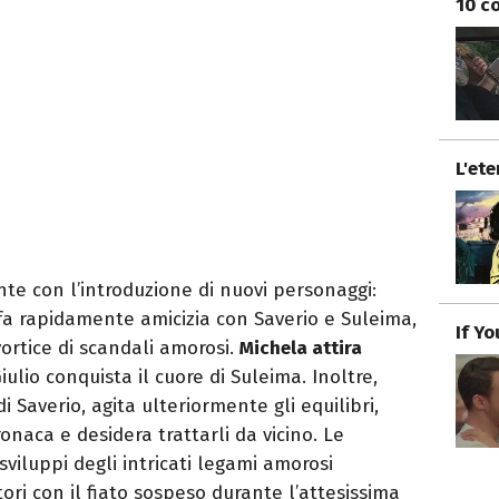
10 co
L'et
te con l’introduzione di nuovi personaggi:
fa rapidamente amicizia con Saverio e Suleima,
If Y
vortice di scandali amorosi.
Michela attira
ulio conquista il cuore di Suleima. Inoltre,
di Saverio, agita ulteriormente gli equilibri,
ronaca e desidera trattarli da vicino. Le
sviluppi degli intricati legami amorosi
ori con il fiato sospeso durante l’attesissima