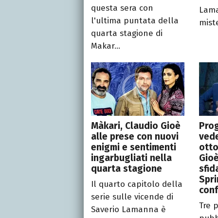
questa sera con
Lama
l'ultima puntata della
miste
quarta stagione di
Makar...
Màkari, Claudio Gioè
Prog
alle prese con nuovi
vede
enigmi e sentimenti
otto
ingarbugliati nella
Gioè
quarta stagione
sfid
Spri
Il quarto capitolo della
con
serie sulle vicende di
Tre 
Saverio Lamanna è