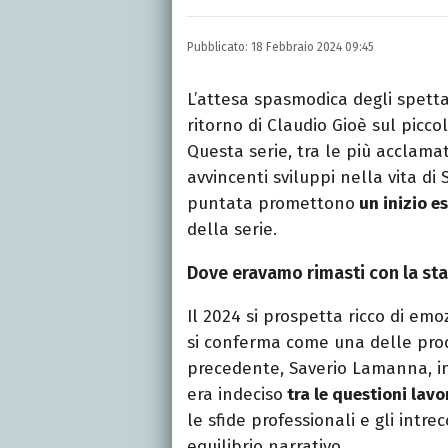
Una passione smisurata p
e New Media, videomakin
Pubblicato:
18 Febbraio 2024 09:45
preferito.
L’attesa spasmodica degli spetta
ritorno di Claudio Gioè sul picc
Questa serie, tra le più acclama
avvincenti sviluppi nella vita d
puntata promettono
un inizio e
della serie.
Dove eravamo rimasti con la st
Il 2024 si prospetta ricco di emo
si conferma come una delle prod
precedente, Saverio Lamanna, i
era indeciso
tra le questioni lavo
le sfide professionali e gli int
equilibrio narrativo.