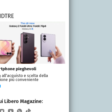
NDTRE
tphone pieghevoli
 all'acquisto e scelta della
ione più conveniente
I
i Libero Magazine: