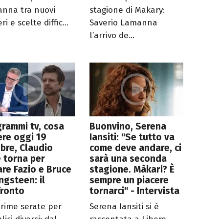
nna tra nuovi
stagione di Makary:
ri e scelte diffic...
Saverio Lamanna
l’arrivo de...
rammi tv, cosa
Buonvino, Serena
re oggi 19
Iansiti: "Se tutto va
bre, Claudio
come deve andare, ci
 torna per
sarà una seconda
are Fazio e Bruce
stagione. Màkari? È
ngsteen: il
sempre un piacere
fronto
tornarci" - Intervista
prime serate per
Serena Iansiti si è