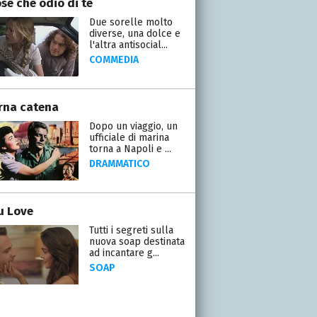
se che odio di te
Due sorelle molto
diverse, una dolce e
l'altra antisocial...
COMMEDIA
erna catena
Dopo un viaggio, un
ufficiale di marina
torna a Napoli e ...
DRAMMATICO
ou Love
Tutti i segreti sulla
nuova soap destinata
ad incantare g...
SOAP