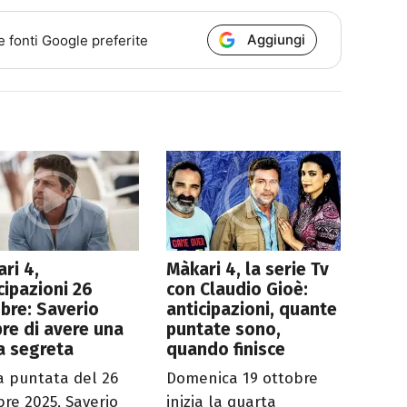
Aggiungi
e fonti Google preferite
ri 4,
Màkari 4, la serie Tv
cipazioni 26
con Claudio Gioè:
bre: Saverio
anticipazioni, quante
re di avere una
puntate sono,
ia segreta
quando finisce
a puntata del 26
Domenica 19 ottobre
bre 2025, Saverio
inizia la quarta