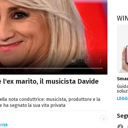
WI
Smar
è l'ex marito, il musicista Davide
Guida
soluz
LEGG
ella nota conduttrice: musicista, produttore e la
e ha segnato la sua vita privata
Segu
ITER