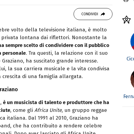
er le serie TV. Laurea in Cinema, Televisione
g e scrittura sono il mio passatempo
CONDIVIDI
ebre volto della televisione italiana, è molto
privata lontana dai riflettori. Nonostante la
 ha sempre scelto di condividere con il pubblico
ta personale
. Tra questi, la relazione con il suo
Cic
 Graziano, ha suscitato grande interesse.
ui, la sua carriera musicale e la vita condivisa
 crescita di una famiglia allargata.
Graziano
Fern
o,
è un musicista di talento e produttore che ha
ciute
, come gli
Africa Unite
, un gruppo reggae
ca italiana. Dal 1991 al 2010, Graziano ha
and, che ha contribuito a rendere celebre
onali. Dopo aver lasciato gli Africa Unite,