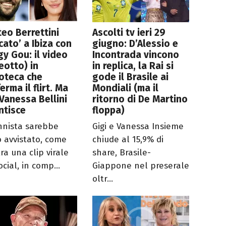
eo Berrettini
Ascolti tv ieri 29
cato’ a Ibiza con
giugno: D’Alessio e
y Gou: il video
Incontrada vincono
eotto) in
in replica, la Rai si
oteca che
gode il Brasile ai
erma il flirt. Ma
Mondiali (ma il
 Vanessa Bellini
ritorno di De Martino
ntisce
floppa)
ennista sarebbe
Gigi e Vanessa Insieme
o avvistato, come
chiude al 15,9% di
ra una clip virale
share, Brasile-
ocial, in comp...
Giappone nel preserale
oltr...