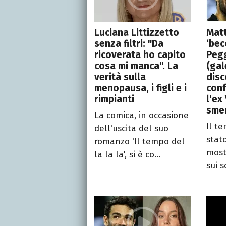
Luciana Littizzetto
Matt
senza filtri: "Da
‘bec
ricoverata ho capito
Pegg
cosa mi manca". La
(gal
verità sulla
disc
menopausa, i figli e i
conf
rimpianti
l'ex
sme
La comica, in occasione
Il t
dell'uscita del suo
stat
romanzo 'Il tempo del
most
la la la', si è co...
sui s