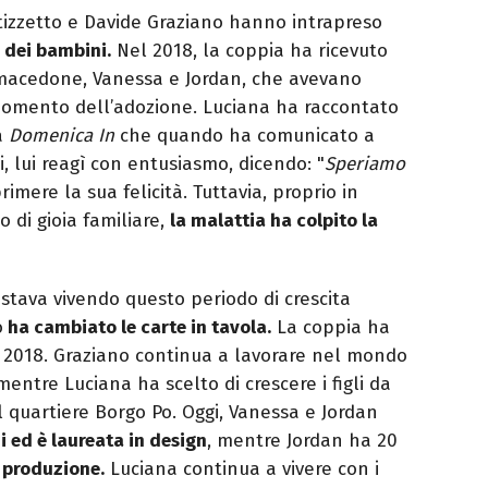
ttizzetto e Davide Graziano hanno intrapreso
do dei bambini.
Nel 2018, la coppia ha ricevuto
ne macedone, Vanessa e Jordan, che avevano
momento dell’adozione. Luciana ha raccontato
a
Domenica In
che quando ha comunicato a
, lui reagì con entusiasmo, dicendo: "
Speriamo
rimere la sua felicità. Tuttavia, proprio in
di gioia familiare,
la malattia ha colpito la
stava vivendo questo periodo di crescita
o
ha cambiato le carte in tavola.
La coppia ha
e 2018. Graziano continua a lavorare nel mondo
mentre Luciana ha scelto di crescere i figli da
l quartiere Borgo Po. Oggi, Vanessa e Jordan
 ed è laureata in design
, mentre Jordan ha 20
 produzione.
Luciana continua a vivere con i