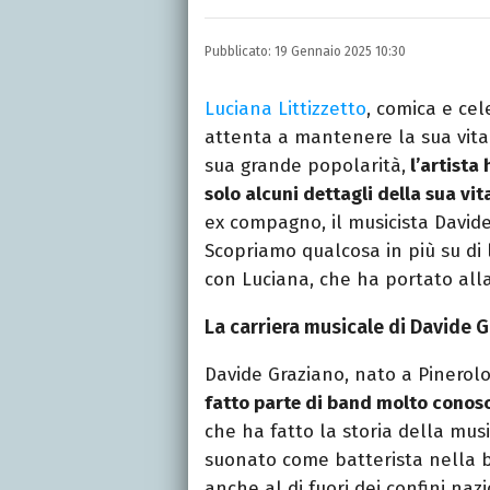
Una passione smisurata p
e New Media, videomakin
Pubblicato:
19 Gennaio 2025 10:30
preferito.
Luciana Littizzetto
, comica e cel
attenta a mantenere la sua vita 
sua grande popolarità,
l’artista
solo alcuni dettagli della sua vi
ex compagno, il musicista Davide
Scopriamo qualcosa in più su di l
con Luciana, che ha portato alla
La carriera musicale di Davide 
Davide Graziano, nato a Pinerol
fatto parte di band molto conos
che ha fatto la storia della musi
suonato come batterista nella b
anche al di fuori dei confini nazi