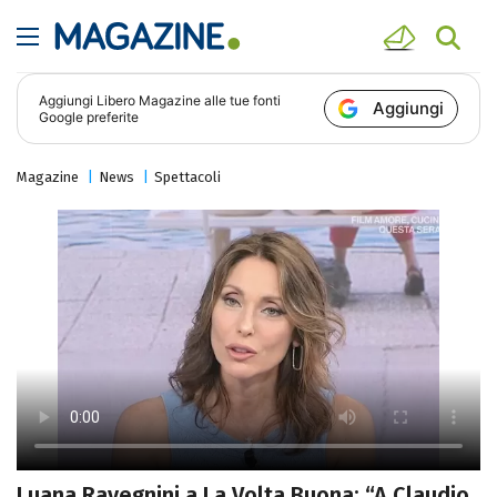
Aggiungi
Libero Magazine
alle tue fonti
Aggiungi
Google preferite
Magazine
News
Spettacoli
Luana Ravegnini a La Volta Buona: “A Claudio