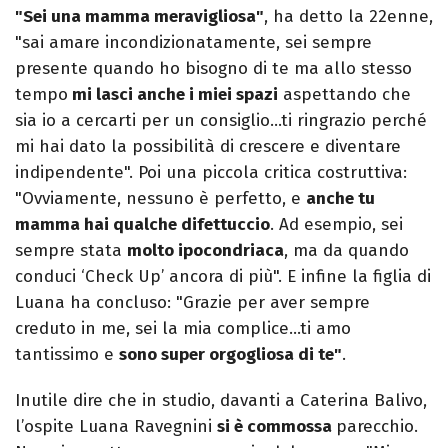
"Sei una mamma meravigliosa"
, ha detto la 22enne,
"sai amare incondizionatamente, sei sempre
presente quando ho bisogno di te ma allo stesso
tempo
mi lasci anche i miei spazi
aspettando che
sia io a cercarti per un consiglio…ti ringrazio perché
mi hai dato la possibilità di crescere e diventare
indipendente". Poi una piccola critica costruttiva:
"Ovviamente, nessuno è perfetto, e
anche tu
mamma hai qualche difettuccio
. Ad esempio, sei
sempre stata
molto ipocondriaca
, ma da quando
conduci ‘Check Up’ ancora di più". E infine la figlia di
Luana ha concluso: "Grazie per aver sempre
creduto in me, sei la mia complice…ti amo
tantissimo e
sono super orgogliosa di te"
.
Inutile dire che in studio, davanti a Caterina Balivo,
l’ospite Luana Ravegnini
si è commossa
parecchio.