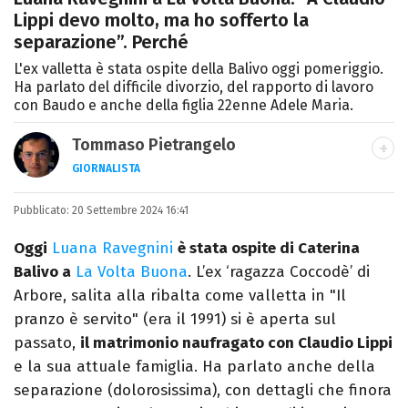
Lippi devo molto, ma ho sofferto la
separazione”. Perché
L'ex valletta è stata ospite della Balivo oggi pomeriggio.
Ha parlato del difficile divorzio, del rapporto di lavoro
con Baudo e anche della figlia 22enne Adele Maria.
Tommaso Pietrangelo
GIORNALISTA
Autore, giornalista, cantautore. Laureato in
Pubblicato:
20 Settembre 2024 16:41
Letterature Straniere, è appassionato di
cinema, poesia e Shakespeare. Scrive
Oggi
Luana Ravegnini
è stata ospite di Caterina
canzoni e ama i gatti.
Balivo a
La Volta Buona
. L’ex ‘ragazza Coccodè’ di
Arbore, salita alla ribalta come valletta in "Il
pranzo è servito" (era il 1991) si è aperta sul
passato,
il matrimonio naufragato con Claudio Lippi
e la sua attuale famiglia. Ha parlato anche della
separazione (dolorosissima), con dettagli che finora