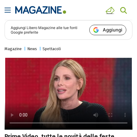
Aggiungi
Libero Magazine
alle tue fonti
Aggiungi
Google preferite
Magazine
News
Spettacoli
Prime Video, tutte le novità delle feste