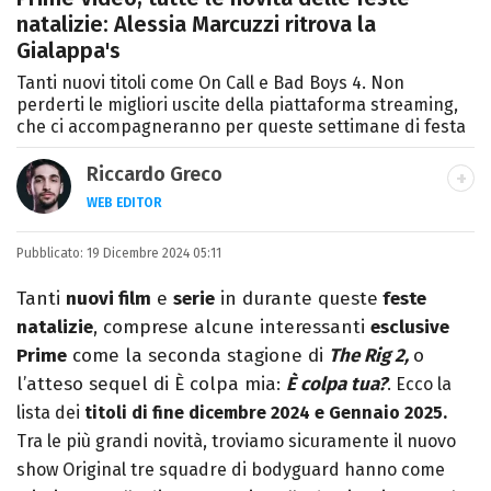
natalizie: Alessia Marcuzzi ritrova la
Gialappa's
Tanti nuovi titoli come On Call e Bad Boys 4. Non
perderti le migliori uscite della piattaforma streaming,
che ci accompagneranno per queste settimane di festa
Riccardo Greco
WEB EDITOR
LINKEDIN
Pubblicato:
Si avvicina all'editoria studiando all'IED
19 Dicembre 2024 05:11
come Fashion Editor. Si specializza poi in
Tanti
nuovi film
e
serie
in durante queste
feste
Comunicazione digitale, Giornalismo e
natalizie
, comprese alcune interessanti
esclusive
Nuovi media presso La Sapienza,
Prime
come la seconda stagione di
The Rig 2
,
o
collaborando con alcune testate ed uffici
l’atteso sequel di È colpa mia:
È colpa tua?
. Ecco la
stampa.
lista dei
titoli di fine dicembre 2024 e Gennaio 2025.
Tra le più grandi novità, troviamo sicuramente il nuovo
show Original tre squadre di bodyguard hanno come