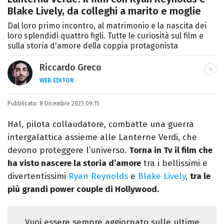
Blake Lively, da colleghi a marito e moglie
Dal loro primo incontro, al matrimonio e la nascita dei
loro splendidi quattro figli. Tutte le curiosità sul film e
sulla storia d'amore della coppia protagonista
Riccardo Greco
WEB EDITOR
LINKEDIN
Pubblicato:
Si avvicina all'editoria studiando all'IED
8 Dicembre 2023 09:15
come Fashion Editor. Si specializza poi in
Hal, pilota collaudatore, combatte una guerra
Comunicazione digitale, Giornalismo e
intergalattica assieme alle Lanterne Verdi, che
Nuovi media presso La Sapienza,
devono proteggere l’universo.
Torna in Tv il film che
collaborando con alcune testate ed uffici
ha visto nascere la storia d’amore
tra i bellissimi e
stampa.
divertentissimi
Ryan Reynolds
e
Blake Lively
,
tra le
più grandi power couple di Hollywood.
Vuoi essere sempre aggiornato sulle ultime