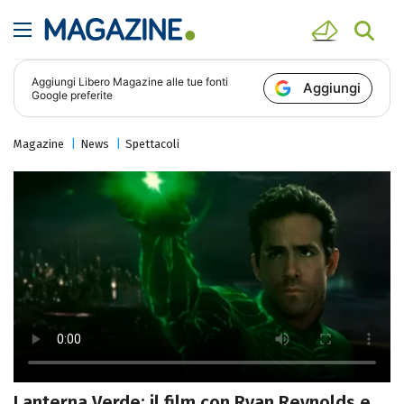
Aggiungi
Libero Magazine
alle tue fonti
Aggiungi
Google preferite
Magazine
News
Spettacoli
Lanterna Verde: il film con Ryan Reynolds e