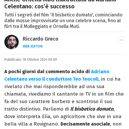
Celentano: cos’è successo
Tutti i segreti del film 'Il bisbetico domato', cominciando
dalle mosse improvvisate un una celebre scena, fino al
flirt tra il Molleggiato e Ornella Muti.
Riccardo Greco
WEB EDITOR
LINKEDIN
Pubblicato:
Si avvicina all'editoria studiando all'IED
18 Ottobre 2024 09:09
come Fashion Editor. Si specializza poi in
A pochi giorni dal commento acido di
Adriano
Comunicazione digitale, Giornalismo e
Celentano verso il conduttore Teo Teocoli
, in cui ha
Nuovi media presso La Sapienza,
rivelato che mai risponderebbe ad una sua
collaborando con alcune testate ed uffici
chiamata, rivediamo il cantante in TV in un film che
stampa.
fa del suo carattere burbero e scontroso il suo
tratto distintivo. Parliamo di
Il bisbetico domato
,
dove interpreta Elia, un agricoltore che vive in una
bella villa a Rovignano.
Decisamente asociale
, non