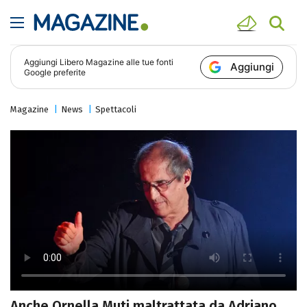
Aggiungi
Libero Magazine
alle tue fonti
Aggiungi
Google preferite
Magazine
News
Spettacoli
Anche Ornella Muti maltrattata da Adriano