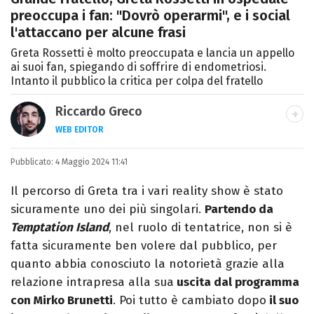
preoccupa i fan: "Dovrò operarmi", e i social
l'attaccano per alcune frasi
Greta Rossetti è molto preoccupata e lancia un appello
ai suoi fan, spiegando di soffrire di endometriosi.
Intanto il pubblico la critica per colpa del fratello
Riccardo Greco
WEB EDITOR
LINKEDIN
Pubblicato:
Si avvicina all'editoria studiando all'IED
4 Maggio 2024 11:41
come Fashion Editor. Si specializza poi in
Il percorso di Greta tra i vari reality show è stato
Comunicazione digitale, Giornalismo e
sicuramente uno dei più singolari.
Partendo da
Nuovi media presso La Sapienza,
Temptation Island
, nel ruolo di tentatrice, non si è
collaborando con alcune testate ed uffici
fatta sicuramente ben volere dal pubblico, per
stampa.
quanto abbia conosciuto la notorietà grazie alla
relazione intrapresa alla sua
uscita dal programma
con Mirko Brunetti
. Poi tutto è cambiato dopo
il suo