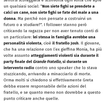
sentirsi scoraggiata e sconvolta ogni volta che apre
un qualsiasi social: "
Non siete fighi se prendete a
calci un cane, non siete fighi se fate del male a una
donna
. Ma perché non pensate a costruirvi un
futuro o a studiare?". I follower stanno però
criticando la ragazza per non aver tenuto conti di
un particolare:
lei stessa in famiglia avrebbe una
personalità violenta
, cioè
il fratello Josh
. Il giovane,
che ha una relazione con l’ex gieffina Monia, ha più
volte assunto
atteggiamenti violenti sia durante il
party finale del
Grande Fratello
, si durante un
intervento radio
contro uno speaker che lo stava
stuzzicando, arrivando a minacciarlo di morte.
Orma molti si chiedono si effettivamente Greta
debba essere responsabile delle azioni del
fratello, e se quanto meno non dovrebbe a questo
punto criticare anche quelle.