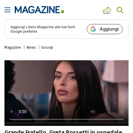
Aggiungi
Libero Magazine
alle tue fonti
Aggiungi
Google preferite
Magazine
News
Gossip
Grande Fratello, Greta Rossetti in ospedale