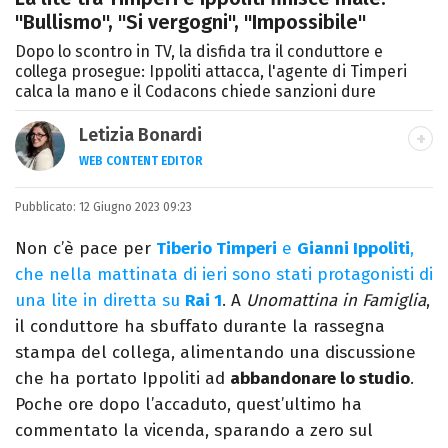
"Bullismo", "Si vergogni", "Impossibile"
Dopo lo scontro in TV, la disfida tra il conduttore e
collega prosegue: Ippoliti attacca, l'agente di Timperi
calca la mano e il Codacons chiede sanzioni dure
Letizia Bonardi
WEB CONTENT EDITOR
Content Editor e aspirante giornalista,
Pubblicato:
12 Giugno 2023 09:23
appassionata di arte e libri con un amore
per la scrittura scoperto quasi per caso.
Non c’è pace per
Tiberio Timperi
e
Gianni Ippoliti
,
che nella mattinata di ieri sono stati protagonisti di
una lite in diretta su
Rai 1
. A
Unomattina in Famiglia
,
il conduttore ha sbuffato durante la rassegna
stampa del collega, alimentando una discussione
che ha portato Ippoliti ad
abbandonare lo studio
.
Poche ore dopo l’accaduto, quest’ultimo ha
commentato la vicenda, sparando a zero sul