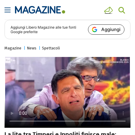
Aggiungi
Libero Magazine
alle tue fonti
Aggiungi
Google preferite
Magazine
News
Spettacoli
La lite tra Timperi e Ippoliti finisce male: