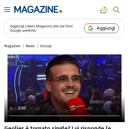
Aggiungi
Libero Magazine
alle tue fonti
Aggiungi
Google preferite
Magazine
News
Gossip
Geolier è tornato single? Lui risponde (e