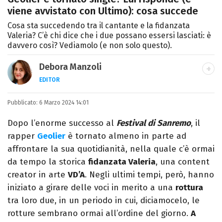
viene avvistato con Ultimo): cosa succede
Cosa sta succedendo tra il cantante e la fidanzata
Valeria? C’è chi dice che i due possano essersi lasciati: è
davvero così? Vediamolo (e non solo questo).
Debora Manzoli
EDITOR
LINKEDIN
INSTAGRAM
FACEBOOK
SITO
Pubblicato:
Scrittrice, copywriter, editor e pubblicista
6 Marzo 2024 14:01
mantovana, laureata in Lettere, Cinema e
Dopo l’enorme successo al
Festival di Sanremo
, il
Tv. Ha due libri all’attivo e ama la scrittura
rapper
Geolier
è tornato almeno in parte ad
alla follia.
affrontare la sua quotidianità, nella quale c’è ormai
da tempo la storica
fidanzata Valeria
, una content
creator in arte
VD’A
. Negli ultimi tempi, però, hanno
iniziato a girare delle voci in merito a una
rottura
tra loro due, in un periodo in cui, diciamocelo, le
rotture sembrano ormai all’ordine del giorno.
A