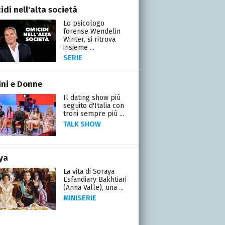
di nell'alta società
Lo psicologo
forense Wendelin
Winter, si ritrova
insieme ...
SERIE
ni e Donne
Il dating show più
seguito d'Italia con
troni sempre più ...
TALK SHOW
ya
La vita di Soraya
Esfandiary Bakhtiari
(Anna Valle), una ...
MINISERIE