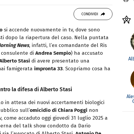
 di viaggi e passione per i cartoni (della pizza
CONDIVIDI
co
si accende nuovamente in tv, dove sono
sti dopo la riapertura del caso. Nella puntata
orning News
, infatti, l’ex comandante del Ris
i consulente di
Andrea Sempio
) ha accusato
Al
Alberto Stasi
di avere presentato una
mai famigerata
impronta 33
. Scopriamo cosa ha
ntro la difesa di Alberto Stasi
Ale
lo in attesa dei nuovi accertamenti biologici
pubblico sull’
omicidio di Chiara Poggi
non
v, come accaduto oggi giovedì 31 luglio 2025 a
ierna del talk show condotto da Dario
 sia l’avvocato di Alberto Stasi,
Antonio De