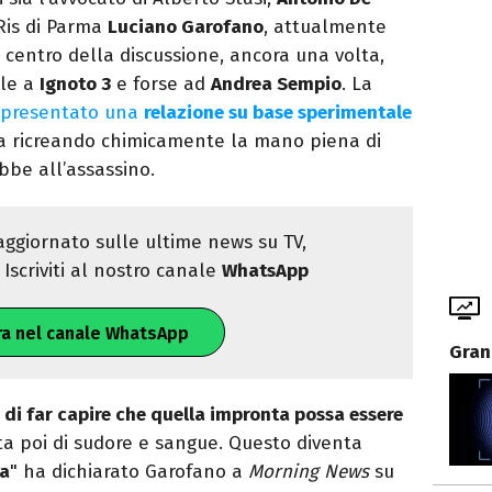
 Ris di Parma
Luciano Garofano
, attualmente
centro della discussione, ancora una volta,
ile a
Ignoto 3
e forse ad
Andrea Sempio
. La
presentato una
relazione su base sperimentale
ica ricreando chimicamente la mano piena di
be all’assassino.
ggiornato sulle ultime news su TV,
Iscriviti al nostro canale
WhatsApp
ra nel canale WhatsApp
Gran
 di far capire che quella impronta possa essere
ta poi di sudore e sangue. Questo diventa
ca
" ha dichiarato Garofano a
Morning News
su