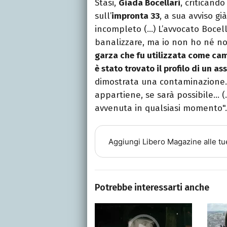
Stasi,
Giada Bocellari
, criticand
sull’
impronta 33
, a sua avviso gi
incompleto (…) L’avvocato Bocell
banalizzare, ma io non ho né n
garza che fu utilizzata come ca
è stato trovato il profilo di un a
dimostrata una contaminazione. 
appartiene, se sarà possibile… (
avvenuta in qualsiasi momento".
Aggiungi
Libero Magazine
alle tu
Potrebbe interessarti anche