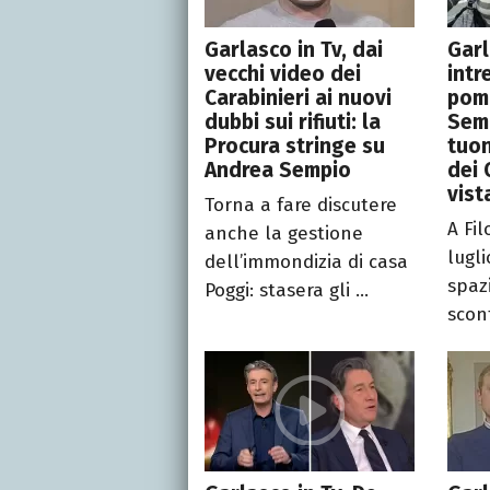
Garlasco in Tv, dai
Garl
vecchi video dei
intre
Carabinieri ai nuovi
pomp
dubbi sui rifiuti: la
Semp
Procura stringe su
tuon
Andrea Sempio
dei 
vist
Torna a fare discutere
A Fi
anche la gestione
lugl
dell’immondizia di casa
spaz
Poggi: stasera gli ...
scont