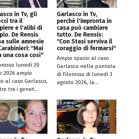
asco in Tv, gli
Garlasco in Tv,
cci tra il
perché l'impronta in
iere e l'alibi di
casa può cambiare
io. De Rensis
tutto. De Rensis:
a sulle amnesie
"Con Stasi serviva il
Carabinieri: "Mai
coraggio di fermarsi"
a una cosa così"
Ampio spazio al caso
lorosso lunedì 20
Garlasco nella puntata
io 2026 ampio
di Filorosso di lunedì 3
io al caso Garlasco,
agosto 2026, la...
ro tra i genet...