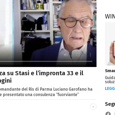
WI
Smar
za su Stasi e l’impronta 33 e il
Guida
agini
soluz
LEGG
comandante del Ris di Parma Luciano Garofano ha
e presentato una consulenza “fuorviante”
Segu