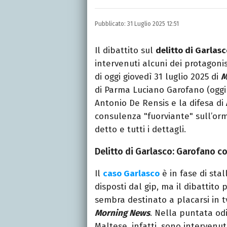
Laurea in Lettere, smania
e della Pixar).
Pubblicato:
31 Luglio 2025 12:51
Il dibattito sul
delitto di Garlas
intervenuti alcuni dei protagoni
di oggi giovedì 31 luglio 2025 di
M
di Parma Luciano Garofano (ogg
Antonio De Rensis e la difesa di
consulenza "fuorviante" sull’or
detto e tutti i dettagli.
Delitto di Garlasco: Garofano co
Il
caso Garlasco
è in fase di stal
disposti dal gip, ma il dibattito 
sembra destinato a placarsi in t
Morning News
. Nella puntata od
Maltese, infatti, sono intervenuti