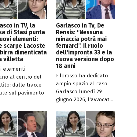
asco in TV, la
Garlasco in Tv, De
sa di Stasi punta
Rensis: "Nessuna
uovi elementi:
minaccia potrà mai
e scarpe Lacoste
fermarci". Il ruolo
 birra dimenticata
dell'impronta 33 e la
a villetta
nuova versione dopo
18 anni
i elementi
Filorosso ha dedicato
ano al centro del
ampio spazio al caso
tito: dalle tracce
Garlasco lunedì 29
iate sul pavimento
giugno 2026, l'avvocat...