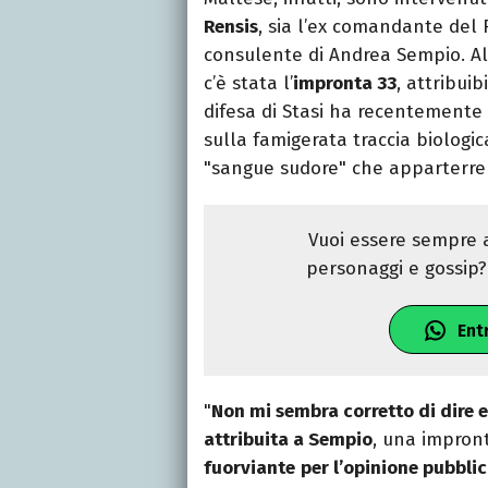
Rensis
, sia l’ex comandante del
consulente di Andrea Sempio. Al 
c’è stata l’
impronta 33
, attribuib
difesa di Stasi ha recentemente
sulla famigerata traccia biolog
"sangue sudore" che apparterreb
Vuoi essere sempre a
personaggi e gossip? 
Ent
"
Non mi sembra corretto di dire e
attribuita a Sempio
, una impron
fuorviante
per l’opinione pubbli