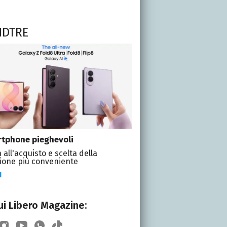
NDTRE
tphone pieghevoli
 all'acquisto e scelta della
ione più conveniente
I
i Libero Magazine: