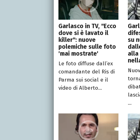
Garlasco in TV, "Ecco
Garl
dove si è lavato il
dife
killer": nuove
su n
polemiche sulle foto
dall
'mai mostrate'
alla
nell
Le foto diffuse dall’ex
Nuov
comandante del Ris di
torn
Parma sui social e il
dibat
video di Alberto...
lasc
...